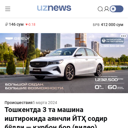
11 916 сум
28.92
13 749 сум
1 271 000 сум
32.19
МРОТ
146 сум
412 000 сум
-0.18
БРВ
Происшествия
5 марта 2024
Тошкентда 3 та машина
иштирокида аянчли ЙТҲ содир
бўлди — қурбон бор (видео)