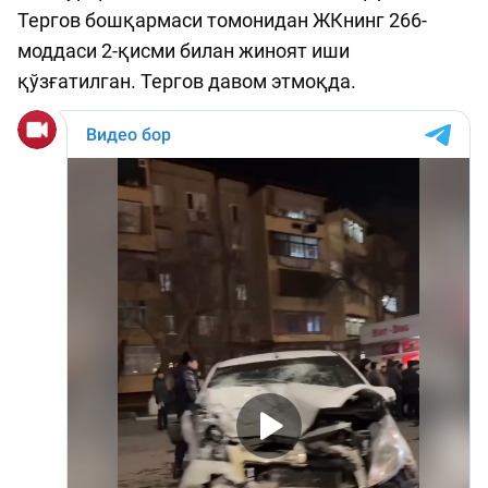
Тергов бошқармаси томонидан ЖКнинг 266-
моддаси 2-қисми билан жиноят иши
қўзғатилган. Тергов давом этмоқда.