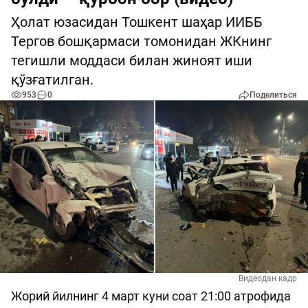
Ҳолат юзасидан Тошкент шаҳар ИИББ
Тергов бошқармаси томонидан ЖКнинг
тегишли моддаси билан жиноят иши
қўзғатилган.
953
0
Поделиться
Видеодан кадр
Жорий йилнинг 4 март куни соат 21:00 атрофида