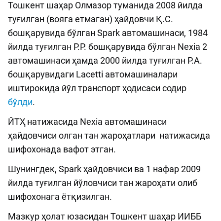
Тошкент шаҳар Олмазор туманида 2008 йилда
туғилган (вояга етмаган) ҳайдовчи Қ.С.
бошқарувида бўлган Spark автомашинаси, 1984
йилда туғилган Р.Р. бошқарувида бўлган Nexia 2
автомашинаси ҳамда 2000 йилда туғилган Р.А.
бошқарувидаги Lacetti автомашиналари
иштирокида йўл транспорт ҳодисаси содир
бўлди
.
ЙТҲ натижасида Nexia автомашинаси
ҳайдовчиси олган тан жароҳатлари натижасида
шифохонада вафот этган.
Шунингдек, Spark ҳайдовчиси ва 1 нафар 2009
йилда туғилган йўловчиси тан жароҳати олиб
шифохонага ётқизилган.
Мазкур ҳолат юзасидан Тошкент шаҳар ИИББ