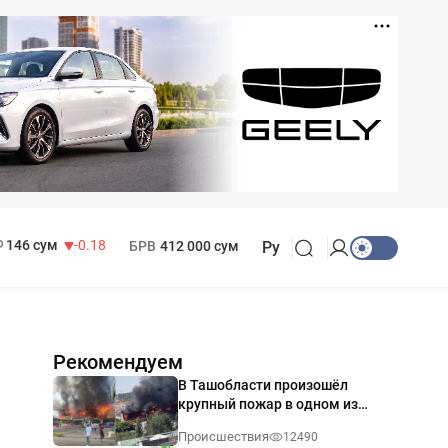
11 916 сум
28.92
13 749 сум
32.19
МРОТ
1 271 000 сум
146 сум
-0.18
БРВ
412 000 сум
Ру
Рекомендуем
В Ташобласти произошёл
крупный пожар в одном из
магазинов — видео
Происшествия
12490