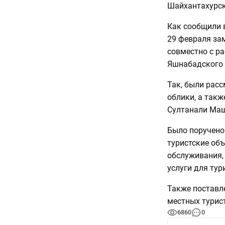
Шайхантахурск
Как сообщили 
29 февраля за
совместно с р
Яшнабадского 
Так, были расс
облики, а так
Султанали Маш
Было поручено
туристские объ
обслуживания,
услуги для тур
Также поставл
местных турис
6860
0