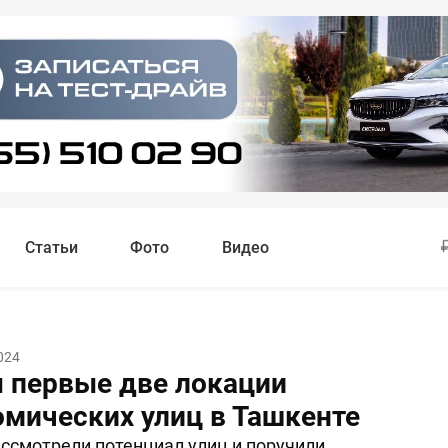
Статьи
Фото
Видео
024
 первые две локации
омических улиц в Ташкенте
ссмотрели потенциал улиц и поручили