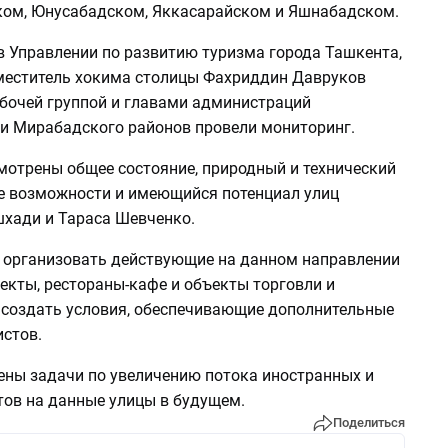
ом, Юнусабадском, Яккасарайском и Яшнабадском.
в Управлении по развитию туризма города Ташкента,
меститель хокима столицы Фахриддин Давруков
абочей группой и главами администраций
и Мирабадского районов провели мониторинг.
мотрены общее состояние, природный и технический
же возможности и имеющийся потенциал улиц
хади и Тараса Шевченко.
 организовать действующие на данном направлении
екты, рестораны-кафе и объекты торговли и
 создать условия, обеспечивающие дополнительные
истов.
ены задачи по увеличению потока иностранных и
тов на данные улицы в будущем.
Поделиться