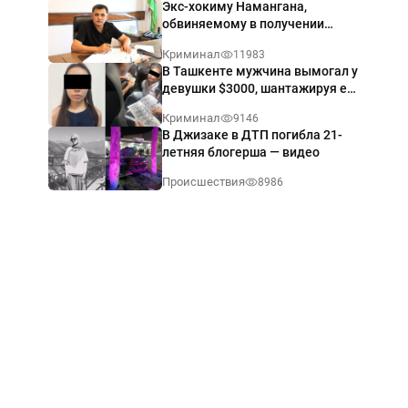
Экс-хокиму Намангана,
обвиняемому в получении
взятки $60 тыс., вынесли
Криминал
11983
приговор
В Ташкенте мужчина вымогал у
девушки $3000, шантажируя её
интимными фото — видео
Криминал
9146
В Джизаке в ДТП погибла 21-
летняя блогерша — видео
Происшествия
8986