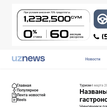
Новости
Главная
Туризм
4 марта 2
Названы
Популярное
Лента новостей
гастрон
Reels
Чиновники ра