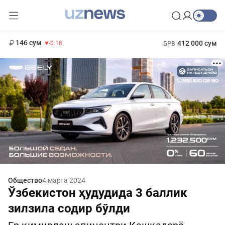
11 916 сум
28.92
13 749 сум
1 271 000 сум
32.19
МРОТ
146 сум
412 000 сум
-0.18
БРВ
Общество
4 марта 2024
Ўзбекистон ҳудудида 3 баллик
зилзила содир бўлди