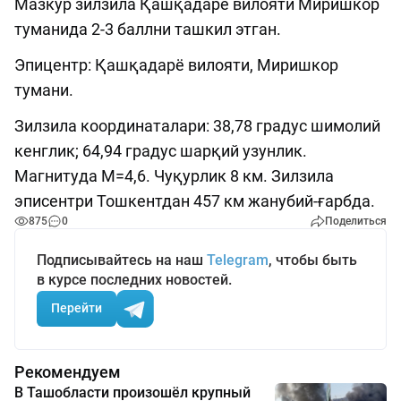
Мазкур зилзила Қашқадарё вилояти Миришкор
туманида 2-3 баллни ташкил этган.
Эпицентр: Қашқадарё вилояти, Миришкор
тумани.
Зилзила координаталари: 38,78 градус шимолий
кенглик; 64,94 градус шарқий узунлик.
Магнитуда М=4,6. Чуқурлик 8 км. Зилзила
эписентри Тошкентдан 457 км жанубий-ғарбда.
875
0
Поделиться
Подписывайтесь на наш
Telegram
, чтобы быть
в курсе последних новостей.
Перейти
Рекомендуем
В Ташобласти произошёл крупный