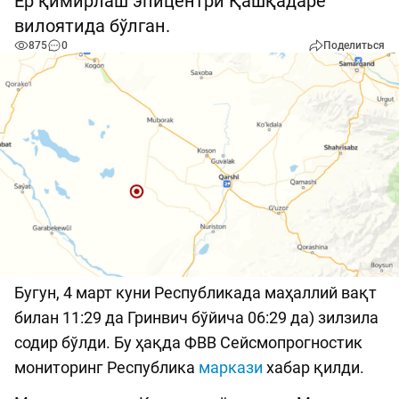
Ер қимирлаш эпицентри Қашқадарё
вилоятида бўлган.
875
0
Поделиться
Бугун, 4 март куни Республикада маҳаллий вақт
билан 11:29 да Гринвич бўйича 06:29 да) зилзила
содир бўлди. Бу ҳақда ФВВ Сейсмопрогностик
мониторинг Республика
маркази
хабар қилди.