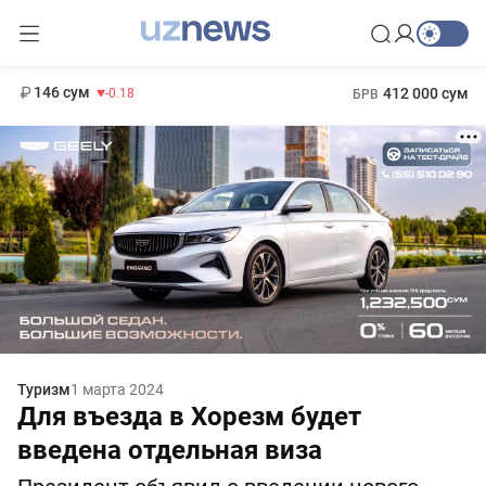
11 916 сум
28.92
13 749 сум
1 271 000 сум
32.19
МРОТ
146 сум
412 000 сум
-0.18
БРВ
Туризм
1 марта 2024
Для въезда в Хорезм будет
введена отдельная виза