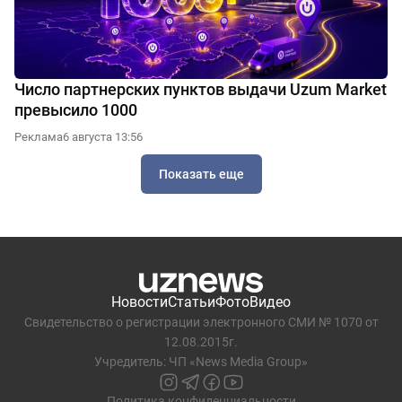
Число партнерских пунктов выдачи Uzum Market
превысило 1000
Реклама
6 августа 13:56
Показать еще
Новости
Статьи
Фото
Видео
Свидетельство о регистрации электронного СМИ № 1070 от
12.08.2015г.
Учредитель: ЧП «News Media Group»
Политика конфиденциальности