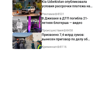
Kia Uzbekistan опубликовала
условия рассрочки платежа на
Kia Sonet со ставкой от 0%
Реклама
8531
годовых
В Джизаке в ДТП погибла 21-
летняя блогерша — видео
Происшествия
8458
Присвоено 7,4 млрд сумов:
вынесен приговор по делу об
обрушении путепровода в
Криминал
8116
Ташкенте