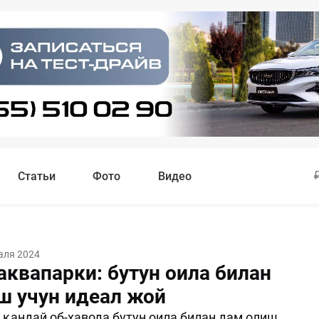
Статьи
Фото
Видео
аля 2024
аквапарки: бутун оила билан
ш учун идеал жой
 қандай об-ҳавода бутун оила билан дам олиш