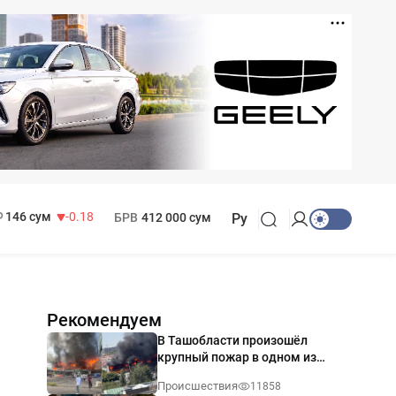
11 916 сум
28.92
13 749 сум
32.19
МРОТ
1 271 000 сум
146 сум
-0.18
БРВ
412 000 сум
Ру
Рекомендуем
В Ташобласти произошёл
крупный пожар в одном из
магазинов — видео
Происшествия
11858