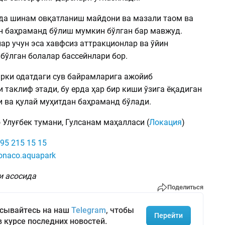
да шинам овқатланиш майдони ва мазали таом ва
 баҳраманд бўлиш мумкин бўлган бар мавжуд.
ар учун эса хавфсиз аттракционлар ва ўйин
бўлган болалар бассейнлари бор.
рки одатдаги сув байрамларига ажойиб
 таклиф этади, бу ерда ҳар бир киши ўзига ёқадиган
и ва қулай муҳитдан баҳраманд бўлади.
Улуғбек тумани, Гулсанам маҳалласи (
Локация
)
95 215 15 15
naco.aquapark
и асосида
Поделиться
сывайтесь на наш
Telegram
, чтобы
Перейти
в курсе последних новостей.