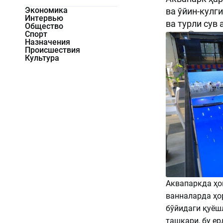
Экономика
ва ўйин-кулг
Интервью
ва турли сув
Общество
Спорт
982
0
Назначения
Происшествия
Культура
Аквапаркда ҳо
ванналарда ҳо
бўйидаги қуёш
ташқари, бу ер