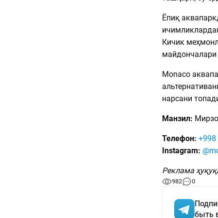
Ёпиқ аквапарк
ичимликлардан
Кичик меҳмонл
майдончалари 
Monaco аквапа
альтернативани
нарсани топад
Манзил:
Мирзо 
Телефон:
+998 
Instagram:
@mo
Реклама ҳуқуқ
982
0
Подпи
быть 