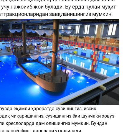
и учун ажойиб жой бўлади. Бу ерда қулай муҳит
 аттракционларидан завқланишингиз мумкин.
Поделиться
вузда ёқимли ҳароратда сузишингиз, иссиқ
рдиқ чиқаришингиз, сузишингиз ёки шунчаки ҳовуз
ли креслоларда дам олишингиз мумкин. Бундан
да сапсёрфинг дарслари ўтказилади.