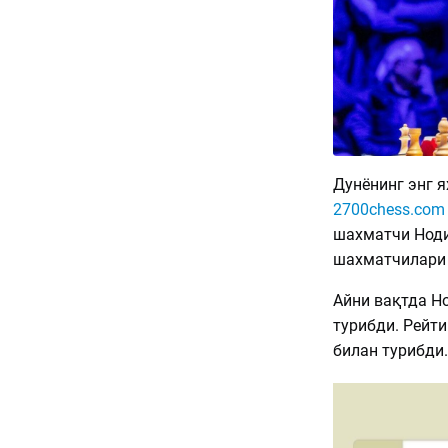
Дунёнинг энг 
2700chess.com
шахматчи Ноди
шахматчилари 
Айни вақтда Но
турибди. Рейти
билан турибди.