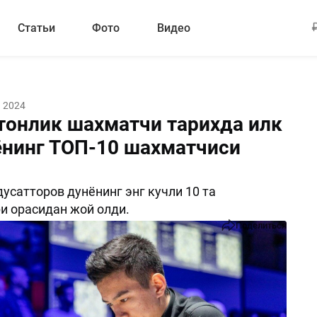
Статьи
Фото
Видео
 2024
тонлик шахматчи тарихда илк
ёнинг ТОП-10 шахматчиси
усатторов дунёнинг энг кучли 10 та
 орасидан жой олди.
Поделиться