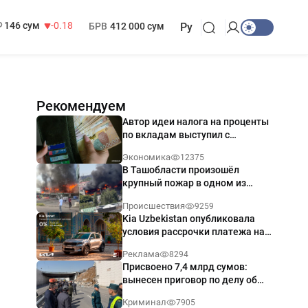
13 749 сум
32.19
МРОТ
1 271 000 сум
146 сум
-0.18
БРВ
412 000 сум
Ру
Рекомендуем
Автор идеи налога на проценты
по вкладам выступил с
разъяснением
Экономика
12375
В Ташобласти произошёл
крупный пожар в одном из
магазинов — видео
Происшествия
9259
Kia Uzbekistan опубликовала
условия рассрочки платежа на
Kia Sonet со ставкой от 0%
Реклама
8294
годовых
Присвоено 7,4 млрд сумов:
вынесен приговор по делу об
обрушении путепровода в
Криминал
7905
Ташкенте