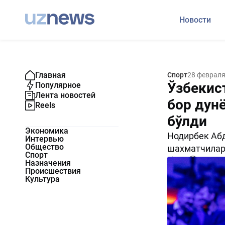
Новости
Главная
Спорт
28 февраля
Ўзбекис
Популярное
Лента новостей
бор дун
Reels
бўлди
Экономика
Нодирбек Абд
Интервью
Общество
шахматчилари
Спорт
808
0
Назначения
Происшествия
Культура