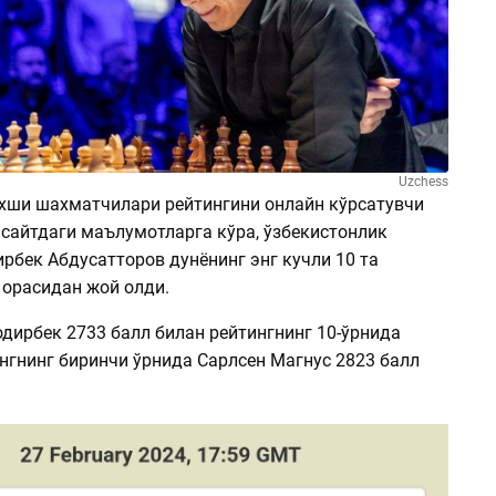
Uzchess
яхши шахматчилари рейтингини онлайн кўрсатувчи
сайтдаги маълумотларга кўрa, ўзбекистонлик
рбек Абдусатторов дунёнинг энг кучли 10 та
орасидан жой олди.
дирбек 2733 балл билан рейтингнинг 10-ўрнида
нгнинг биринчи ўрнида Cарлсен Магнус 2823 балл