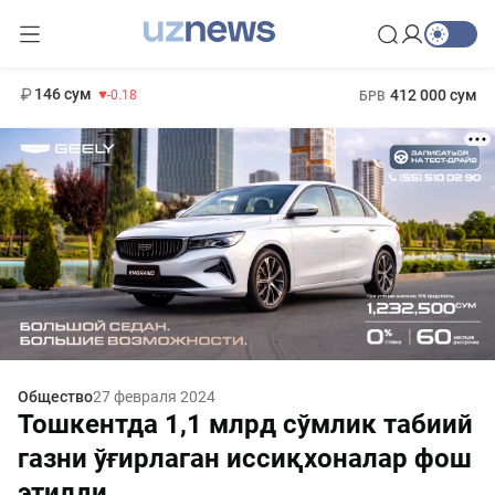
11 916 сум
28.92
13 749 сум
1 271 000 сум
32.19
МРОТ
146 сум
412 000 сум
-0.18
БРВ
Общество
27 февраля 2024
Тошкентда 1,1 млрд сўмлик табиий
газни ўғирлаган иссиқхоналар фош
этилди