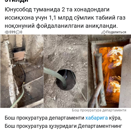
Юнусобод туманида 2 та хонадондаги
иссиқхона учун 1,1 млрд сўмлик табиий газ
ноқонуний фойдаланилгани аниқланди.
599
0
Поделиться
Бош прокуратура департаменти
Бош прокуратура департаменти
хабарига
кўра,
Бош прокуратура ҳузуридаги Департаментнинг