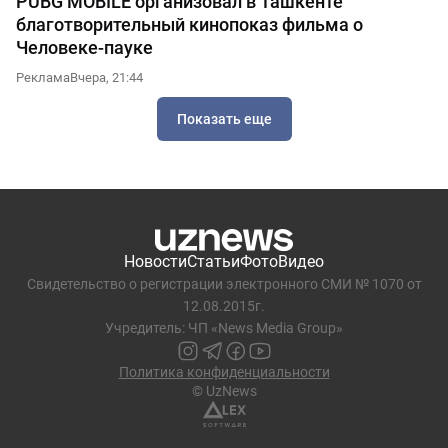
PUBG MOBILE организовал в Ташкенте
благотворительный кинопоказ фильма о
Человеке-пауке
Реклама
Вчера, 21:44
Показать еще
Новости
Статьи
Фото
Видео
Свидетельство о регистрации электронного СМИ № 1070 от
12.08.2015г.
Учредитель: ЧП «News Media Group»
Политика конфиденциальности
© UzNews