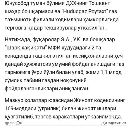
Юнусобод туман бўлими ДХХнинг Тошкент
шаҳар бошқармаси ва “Hududgaz Poytaxt” газ
таъминоти филиали ходимлари ҳамкорлигида
терговга қадар текширувлар ўтказилган.
Натижада, фуқаролар Э.А., У.К. ва бошқалар
“Шарқ ҳақиқати” МФЙ ҳудудидаги 2 та
хонадонда ташкил этилган иссиқхоналарни ҳеч
қандай ҳужжатсиз умумий фойдаланишдаги газ
тармоғига ўғри йўли билан улаб, жами 1,1 млрд
сўмлик табиий газдан ноқонуний
фойдаланганликлари аниқланган.
Мазкур ҳолатлар юзасидан Жиноят кодексининг
169-моддаси (ўғрилик) билан жиноят ишлари
қўзғатилиб, тергов ҳаракатлари ўтказилмоқда.
599
0
Поделиться