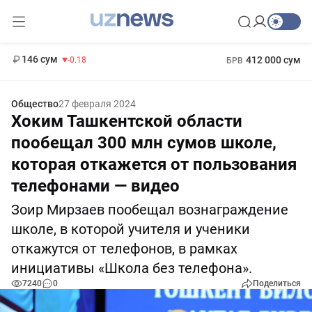
11 916 сум
28.92
13 749 сум
1 271 000 сум
32.19
МРОТ
146 сум
412 000 сум
-0.18
БРВ
Общество
27 февраля 2024
Хоким Ташкентской области
пообещал 300 млн сумов школе,
которая откажется от пользования
телефонами — видео
Зоир Мирзаев пообещал вознаграждение
школе, в которой учителя и ученики
откажутся от телефонов, в рамках
инициативы «Школа без телефона».
7240
0
Поделиться