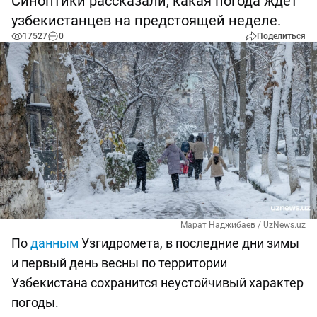
Синоптики рассказали, какая погода ждет
узбекистанцев на предстоящей неделе.
17527
0
Поделиться
Марат Наджибаев / UzNews.uz
По
данным
Узгидромета, в последние дни зимы
и первый день весны по территории
Узбекистана сохранится неустойчивый характер
погоды.