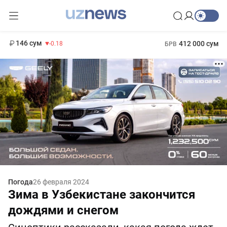
11 916 сум
28.92
13 749 сум
1 271 000 сум
32.19
МРОТ
146 сум
412 000 сум
-0.18
БРВ
Погода
26 февраля 2024
Зима в Узбекистане закончится
дождями и снегом