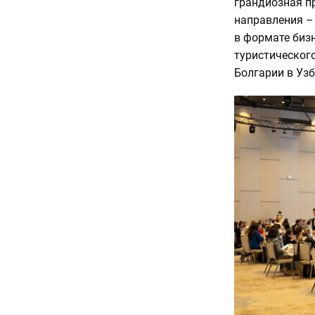
грандиозная п
направления –
в формате бизн
туристического
Болгарии в Уз