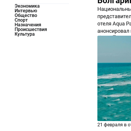
Болгари
Экономика
Национальный
Интервью
Общество
представител
Спорт
отеля Aqua Pa
Назначения
Происшествия
анонсировал 
Культура
1964
0
21 февраля в от