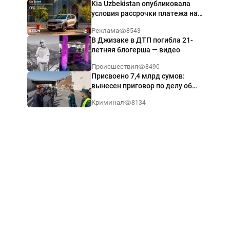
Kia Uzbekistan опубликовала
условия рассрочки платежа на
Kia Sonet со ставкой от 0%
Реклама
8543
годовых
В Джизаке в ДТП погибла 21-
летняя блогерша — видео
Происшествия
8490
Присвоено 7,4 млрд сумов:
вынесен приговор по делу об
обрушении путепровода в
Криминал
8134
Ташкенте