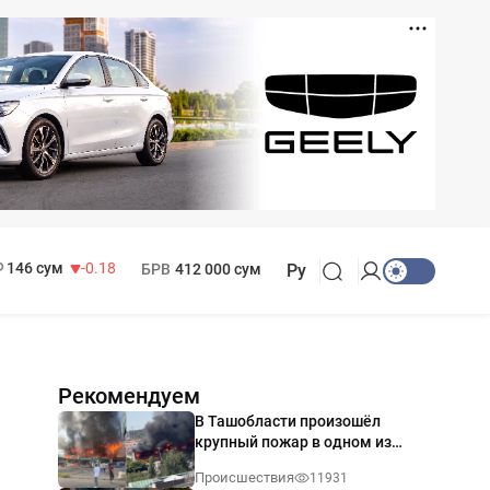
11 916 сум
28.92
13 749 сум
32.19
МРОТ
1 271 000 сум
146 сум
-0.18
БРВ
412 000 сум
Ру
Рекомендуем
В Ташобласти произошёл
крупный пожар в одном из
магазинов — видео
Происшествия
11931