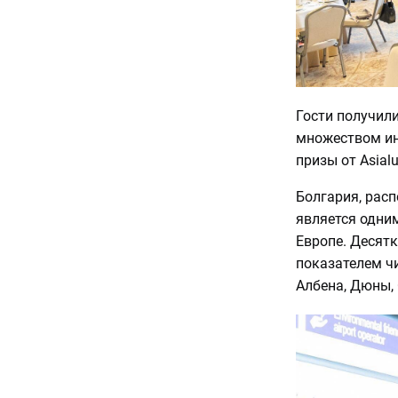
Гости получил
множеством ин
призы от Asialu
Болгария, рас
является одни
Европе. Десят
показателем чи
Албена, Дюны, 