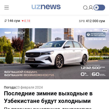
11 916 сум
28.92
13 749 сум
1 271 000 сум
32.19
МРОТ
146 сум
412 000 сум
-0.18
БРВ
Погода
23 февраля 2024
Последние зимние выходные в
Узбекистане будут холодными