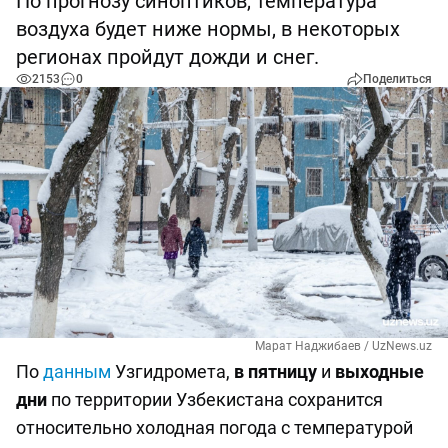
По прогнозу синоптиков, температура
воздуха будет ниже нормы, в некоторых
регионах пройдут дожди и снег.
2153
0
Поделиться
Марат Наджибаев / UzNews.uz
По
данным
Узгидромета,
в пятницу
и
выходные
дни
по территории Узбекистана сохранится
относительно холодная погода с температурой