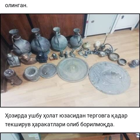
олинган.
Ҳозирда ушбу ҳолат юзасидан терговга қадар
текширув ҳаракатлари олиб борилмоқда.