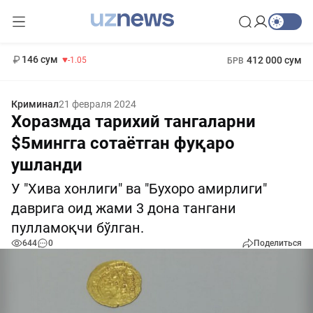
11 887 сум
-55.49
13 717 сум
1 271 000 сум
-25.83
МРОТ
146 сум
412 000 сум
-1.05
БРВ
Криминал
21 февраля 2024
Хоразмда тарихий тангаларни
$5мингга сотаётган фуқаро
ушланди
У "Хива хонлиги" ва "Бухоро амирлиги"
даврига оид жами 3 дона тангани
пулламоқчи бўлган.
644
0
Поделиться