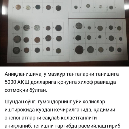
Аниқланишича, у мазкур тангаларни танишига
5000 АҚШ долларига қонунга хилоф равишда
сотмоқчи бўлган.
Шундан сўнг, гумондорнинг уйи холислар
иштирокида кўздан кечирилганида, қадимий
экспонатларни сақлаб келаётганлиги
аниқланиб, тегишли тартибда расмийлаштириб