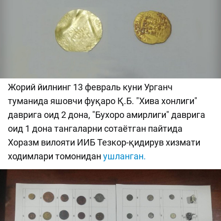
Жорий йилнинг 13 февраль куни Урганч
туманида яшовчи фуқаро Қ.Б. "Хива хонлиги"
даврига оид 2 дона, "Бухоро амирлиги" даврига
оид 1 дона тангаларни сотаётган пайтида
Хоразм вилояти ИИБ Тезкор-қидирув хизмати
ходимлари томонидан
ушланган.