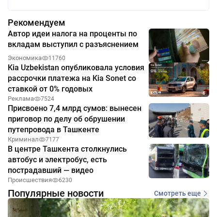
Рекомендуем
Автор идеи налога на проценты по
вкладам выступил с разъяснением
Экономика
11760
Kia Uzbekistan опубликовала условия
рассрочки платежа на Kia Sonet со
ставкой от 0% годовых
Реклама
7524
Присвоено 7,4 млрд сумов: вынесен
приговор по делу об обрушении
путепровода в Ташкенте
Криминал
7177
В центре Ташкента столкнулись
автобус и электробус, есть
пострадавший — видео
Происшествия
6230
Популярные новости
Смотреть еще