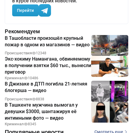
в курсе последних новостей.
Перейти
Рекомендуем
В Ташобласти произошёл крупный
пожар в одном из магазинов — видео
Происшествия
12348
Экс-хокиму Намангана, обвиняемому
в получении взятки $60 тыс., вынесли
приговор
Криминал
10486
В Джизаке в ДТП погибла 21-летняя
блогерша — видео
Происшествия
8838
В Ташкенте мужчина вымогал у
девушки $3000, шантажируя её
интимными фото — видео
Криминал
8345
Популярные новости
Смотреть еще