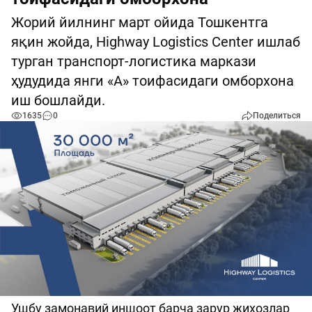
Жорий йилнинг март ойида Тошкентга
яқин жойда, Highway Logistics Center ишлаб
турган транспорт-логистика маркази
ҳудудида янги «А» тоифасидаги омборхона
иш бошлайди.
1635
0
Поделиться
Ушбу замонавий иншоот барча зарур жиҳозлар