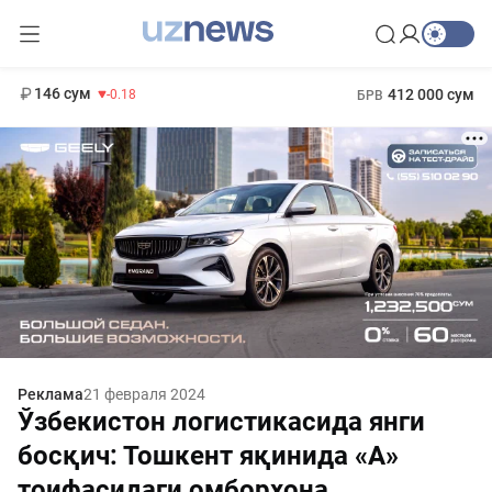
11 916 сум
28.92
13 749 сум
1 271 000 сум
32.19
МРОТ
146 сум
412 000 сум
-0.18
БРВ
Реклама
21 февраля 2024
Ўзбекистон логистикасида янги
босқич: Тошкент яқинида «А»
тоифасидаги омборхона