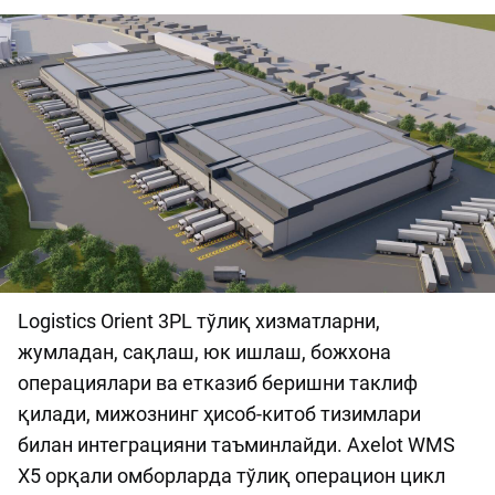
Logistics Orient 3PL тўлиқ хизматларни,
жумладан, сақлаш, юк ишлаш, божхона
операциялари ва етказиб беришни таклиф
қилади, мижознинг ҳисоб-китоб тизимлари
билан интеграцияни таъминлайди. Axelot WMS
X5 орқали омборларда тўлиқ операцион цикл