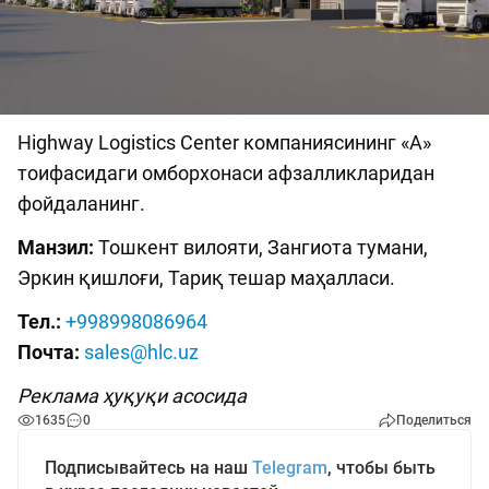
Highway Logistics Center компаниясининг «А»
тоифасидаги омборхонаси афзалликларидан
фойдаланинг.
Манзил:
Тошкент вилояти, Зангиота тумани,
Эркин қишлоғи, Тариқ тешар маҳалласи.
Тел.:
+998998086964
Почта:
sales@hlc.uz
Реклама ҳуқуқи асосида
1635
0
Поделиться
Подписывайтесь на наш
Telegram
, чтобы быть