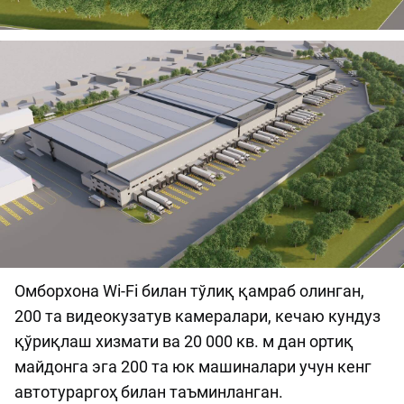
Омборхона Wi-Fi билан тўлиқ қамраб олинган,
200 та видеокузатув камералари, кечаю кундуз
қўриқлаш хизмати ва 20 000 кв. м дан ортиқ
майдонга эга 200 та юк машиналари учун кенг
автотураргоҳ билан таъминланган.