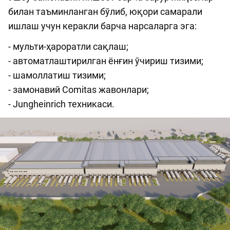
билан таъминланган бўлиб, юқори самарали
ишлаш учун керакли барча нарсаларга эга:
- мульти-ҳароратли сақлаш;
- автоматлаштирилган ёнғин ўчириш тизими;
- шамоллатиш тизими;
- замонавий Comitas жавонлари;
- Jungheinrich техникаси.