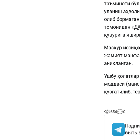
таъминоти бўл
уланиш аҳволи
олиб бормаган
томонидан «Дў
қувурига яшир
Мазкур иссиқх
жамият манфаа
аниқланган.
Ушбу ҳолатлар
моддаси (манс
қўзғатилиб, те
654
0
Подпи
быть 