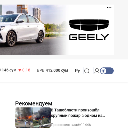
11 916 сум
28.92
13 749 сум
32.19
МРОТ
1 271 000 сум
146 сум
-0.18
БРВ
412 000 сум
Ру
Рекомендуем
В Ташобласти произошёл
крупный пожар в одном из
магазинов — видео
Происшествия
11446