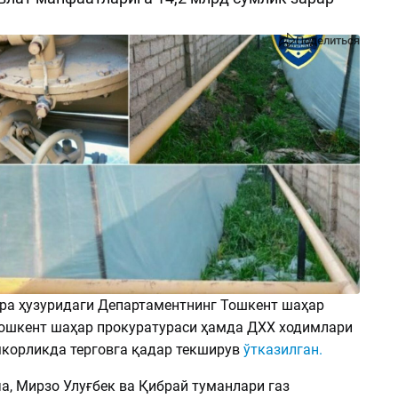
Поделиться
ра ҳузуридаги Департаментнинг Тошкент шаҳар
ошкент шаҳар прокуратураси ҳамда ДХХ ходимлари
корликда терговга қадар текширув
ўтказилган.
а, Мирзо Улуғбек ва Қибрай туманлари газ