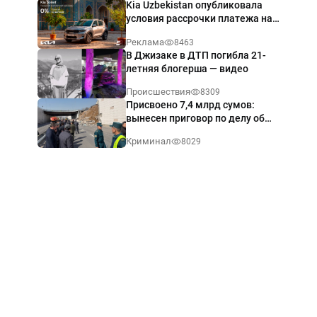
Kia Uzbekistan опубликовала
условия рассрочки платежа на
Kia Sonet со ставкой от 0%
Реклама
8463
годовых
В Джизаке в ДТП погибла 21-
летняя блогерша — видео
Происшествия
8309
Присвоено 7,4 млрд сумов:
вынесен приговор по делу об
обрушении путепровода в
Криминал
8029
Ташкенте