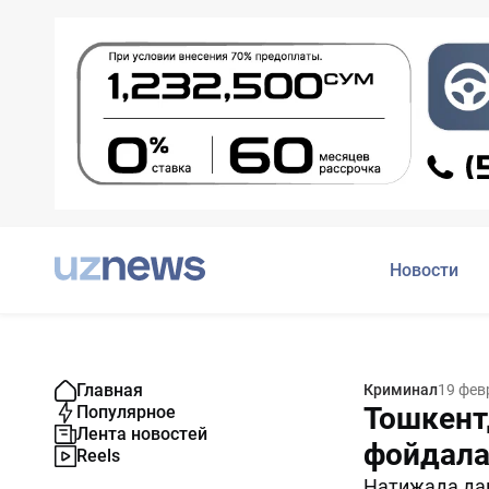
Новости
Главная
Криминал
19 фев
Тошкент
Популярное
Лента новостей
фойдала
Reels
Натижада дав