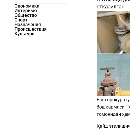
Экономика
етказилган.
Интервью
654
0
Общество
Спорт
Назначения
Происшествия
Культура
Бош прокурату
бошқармаси, Т
томонидан ҳам
Қайд этилишич