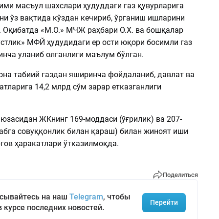
ими масъул шахслари ҳудуддаги газ қувурларига
ни ўз вақтида кўздан кечириб, ўрганиш ишларини
. Оқибатда «М.О.» МЧЖ раҳбари О.Х. ва бошқалар
стлик» МФЙ ҳудудидаги ер ости юқори босимли газ
инча уланиб олганлиги маълум бўлган.
она табиий газдан яширинча фойдаланиб, давлат ва
тларига 14,2 млрд сўм зарар етказганлиги
 юзасидан ЖКнинг 169-моддаси (ўғрилик) ва 207-
абга совуққонлик билан қараш) билан жиноят иши
ргов ҳаракатлари ўтказилмоқда.
Поделиться
сывайтесь на наш
Telegram
, чтобы
Перейти
в курсе последних новостей.