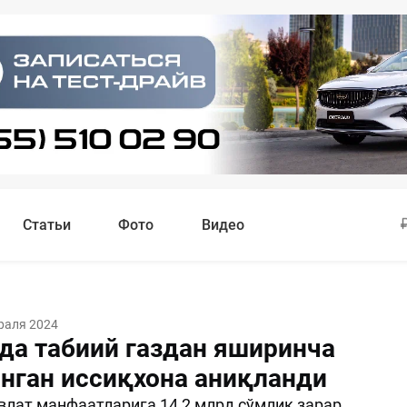
Статьи
Фото
Видео
раля 2024
да табиий газдан яширинча
нган иссиқхона аниқланди
лат манфаатларига 14,2 млрд сўмлик зарар