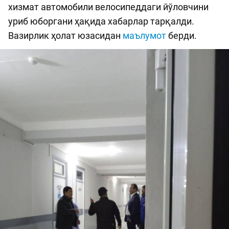
хизмат автомобили велосипеддаги йўловчини
уриб юборгани ҳақида хабарлар тарқалди.
Вазирлик ҳолат юзасидан
маълумот
берди.