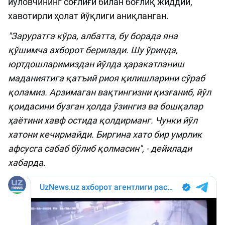
йўловчининг соғлиғи билан боғлиқ жиддий,
хавотирли ҳолат йўқлиги аниқланган.
"Заруратга кўра, албатта, бу борада яна
қўшимча ахборот берилади. Шу ўринда,
юртдошларимиздан йўлда ҳаракатланиш
маданиятига қатъий риоя қилишларини сўраб
қоламиз. Арзимаган вақтингизни қизғаниб, йўл
қоидасини бузган ҳолда ўзингиз ва бошқалар
ҳаётини хавф остида қолдирманг. Чунки йўл
хатони кечирмайди. Биргина хато бир умрлик
афсусга сабаб бўлиб қолмасин", - дейилади
хабарда.