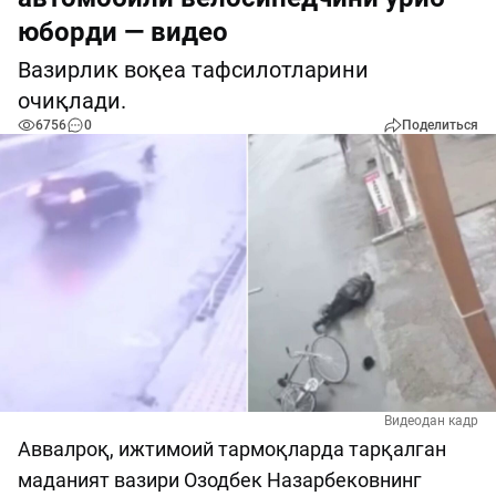
юборди — видео
Вазирлик воқеа тафсилотларини
очиқлади.
6756
0
Поделиться
Видеодан кадр
Аввалроқ, ижтимоий тармоқларда тарқалган
маданият вазири Озодбек Назарбековнинг