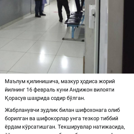
Маълум қилинишича, мазкур ҳодиса жорий
йилнинг 16 февраль куни Андижон вилояти
Қорасув шаҳрида содир бўлган.
Жабрланувчи зудлик билан шифохонага олиб
борилган ва шифокорлар унга тезкор тиббий
ёрдам кўрсатишган. Текширувлар натижасида,