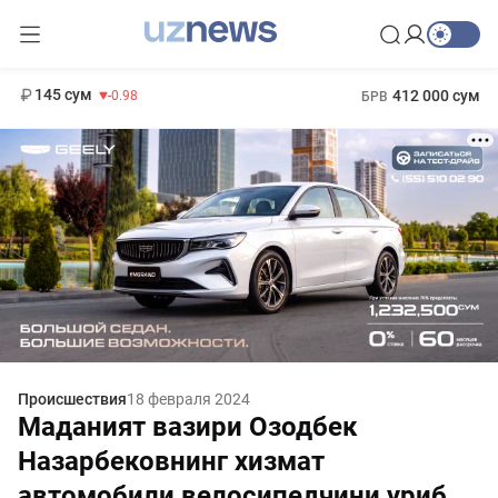
11 952 сум
36.46
13 780 сум
1 271 000 сум
30.12
МРОТ
145 сум
412 000 сум
-0.98
БРВ
Происшествия
18 февраля 2024
Маданият вазири Озодбек
Назарбековнинг хизмат
автомобили велосипедчини уриб