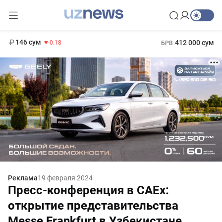
11 916 сум
28.92
13 749 сум
1 271 000 сум
32.19
МРОТ
146 сум
412 000 сум
-0.18
БРВ
Реклама
19 февраля 2024
Пресс-конференция в CAEx:
открытие представительства
Messe Frankfurt в Узбекистане