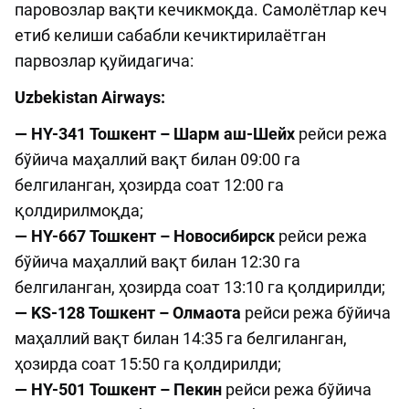
паровозлар вақти кечикмоқда. Самолётлар кеч
етиб келиши сабабли кечиктирилаётган
парвозлар қуйидагича:
Uzbekistan Airways:
— HY-341 Тошкент – Шарм аш-Шейх
рейси режа
бўйича маҳаллий вақт билан 09:00 га
белгиланган, ҳозирда соат 12:00 га
қолдирилмоқда;
— HY-667 Тошкент – Новосибирск
рейси режа
бўйича маҳаллий вақт билан 12:30 га
белгиланган, ҳозирда соат 13:10 га қолдирилди;
— KS-128 Тошкент – Олмаота
рейси режа бўйича
маҳаллий вақт билан 14:35 га белгиланган,
ҳозирда соат 15:50 га қолдирилди;
— HY-501 Тошкент – Пекин
рейси режа бўйича