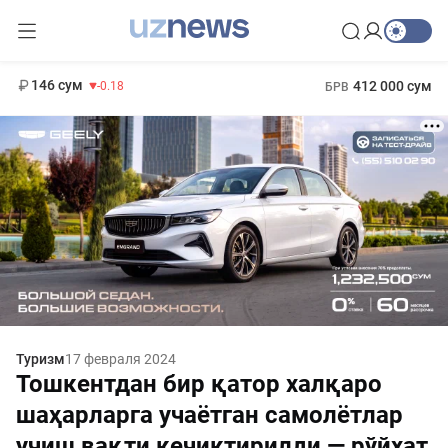
11 916 сум
28.92
13 749 сум
1 271 000 сум
32.19
МРОТ
146 сум
412 000 сум
-0.18
БРВ
Туризм
17 февраля 2024
Тошкентдан бир қатор халқаро
шаҳарларга учаётган самолётлар
учиш вақти кечиктирилди — рўйхат