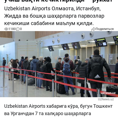
Uzbekistan Airports Олмаота, Истанбул,
Жидда ва бошқа шаҳарларга парвозлар
кечикиши сабабини маълум қилди.
1180
0
Поделиться
UzNews.uz
Uzbekistan Airports хабарига кўра, бугун Тошкент
ва Урганчдан 7 та халқаро шаҳарларга