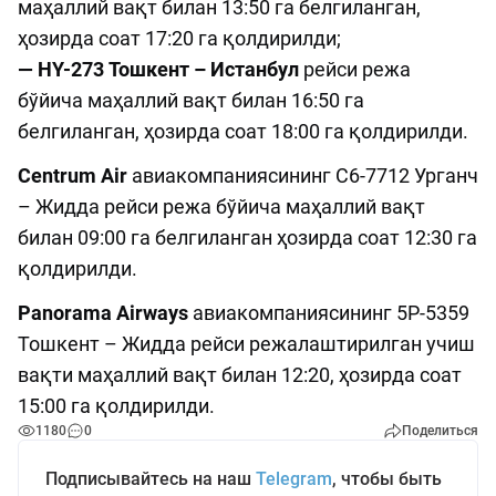
маҳаллий вақт билан 13:50 га белгиланган,
ҳозирда соат 17:20 га қолдирилди;
— HY-273 Тошкент – Истанбул
рейси режа
бўйича маҳаллий вақт билан 16:50 га
белгиланган, ҳозирда соат 18:00 га қолдирилди.
Centrum Air
авиакомпаниясининг C6-7712 Урганч
– Жидда рейси режа бўйича маҳаллий вақт
билан 09:00 га белгиланган ҳозирда соат 12:30 га
қолдирилди.
Panorama Airways
авиакомпаниясининг 5P-5359
Тошкент – Жидда рейси режалаштирилган учиш
вақти маҳаллий вақт билан 12:20, ҳозирда соат
15:00 га қолдирилди.
1180
0
Поделиться
Подписывайтесь на наш
Telegram
, чтобы быть