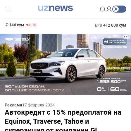
11 916 сум
28.92
13 749 сум
1 271 000 сум
32.19
МРОТ
146 сум
412 000 сум
-0.18
БРВ
Реклама
17 февраля 2024
Автокредит с 15% предоплатой на
Equinox, Traverse, Tahoe и
суперакция от компании GL