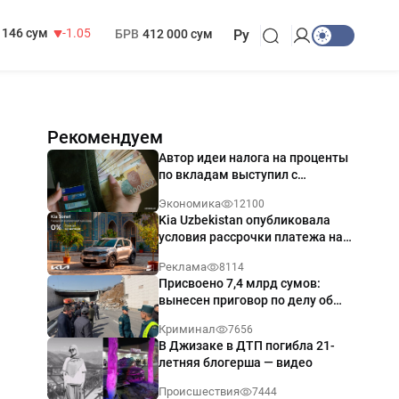
13 717 сум
-25.83
МРОТ
1 271 000 сум
146 сум
-1.05
БРВ
412 000 сум
Ру
Рекомендуем
Автор идеи налога на проценты
по вкладам выступил с
разъяснением
Экономика
12100
Kia Uzbekistan опубликовала
условия рассрочки платежа на
Kia Sonet со ставкой от 0%
Реклама
8114
годовых
Присвоено 7,4 млрд сумов:
вынесен приговор по делу об
обрушении путепровода в
Криминал
7656
Ташкенте
В Джизаке в ДТП погибла 21-
летняя блогерша — видео
Происшествия
7444