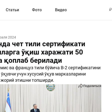
Статьи
Фото
Видео
раля 2024
да чет тили сертификати
шларга ўқиш харажати 50
а қоплаб берилади
мис ва француз тили бўйича B-2 сертификатини
р ўқувчи учун хусусий ўқув марказларини
 жорий этишни топширди.
Поделиться