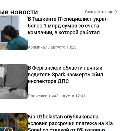
ые новости
Смотреть еще
В Ташкенте IT-специалист украл
более 1 млрд сумов со счёта
компании, в которой работал
Криминал
3 августа 10:28
В Ферганской области пьяный
водитель Spark насмерть сбил
инспектора ДПС
Происшествия
3 августа 12:41
Kia Uzbekistan опубликовала
условия рассрочки платежа на Kia
Sonet со ставкой от 0% годовых