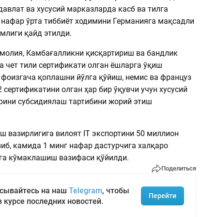
авлат ва хусусий марказларда касб ва тилга
г нафар ўрта тиббиёт ходимини Германияга мақсадли
млиги қайд этилди.
 молия, Камбағалликни қисқартириш ва бандлик
а чет тили сертификати олган ёшларга ўқиш
 фоизгача қоплашни йўлга қўйиш, немис ва француз
2 сертификатини олган ҳар бир ўқувчи учун хусусий
рини субсидиялаш тартибини жорий этиш
 вазирлигига вилоят IT экспортини 50 миллион
иб, камида 1 минг нафар дастурчига халқаро
га кўмаклашиш вазифаси қўйилди.
Поделиться
сывайтесь на наш
Telegram
, чтобы
Перейти
в курсе последних новостей.