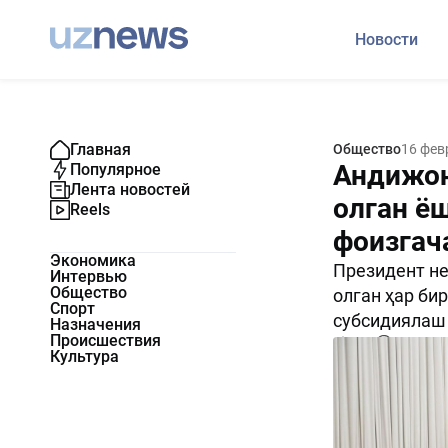
Новости
Главная
Общество
16 фев
Андижон
Популярное
Лента новостей
олган ё
Reels
фоизгач
Экономика
Президент не
Интервью
Общество
олган ҳар би
Спорт
субсидиялаш
Назначения
Происшествия
850
0
Культура