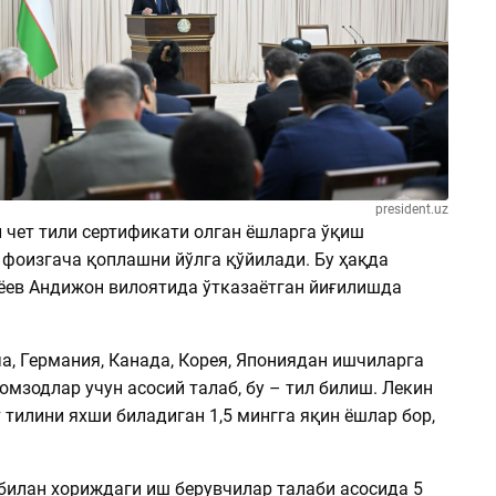
president.uz
 чет тили сертификати олган ёшларга ўқиш
 фоизгача қоплашни йўлга қўйилади. Бу ҳақда
ев Андижон вилоятида ўтказаётган йиғилишда
.
а, Германия, Канада, Корея, Япониядан ишчиларга
омзодлар учун асосий талаб, бу – тил билиш. Лекин
тилини яхши биладиган 1,5 мингга яқин ёшлар бор,
билан хориждаги иш берувчилар талаби асосида 5