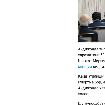
Андижонда тил
харажатини 50
Шавкат Мирзиё
маълум
қилди
Қайд этилишич
буюртма бор, н
Андижонда чет 
холос.
Шу муносабат 