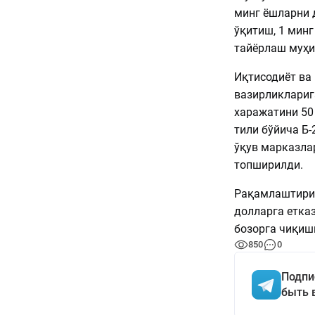
минг ёшларни д
ўқитиш, 1 мин
тайёрлаш муҳи
Иқтисодиёт ва
вазирликлариг
харажатини 50
тили бўйича Б-
ўқув марказла
топширилди.
Рақамлаштириш
долларга етказ
бозорга чиқиш
850
0
Подпи
быть 