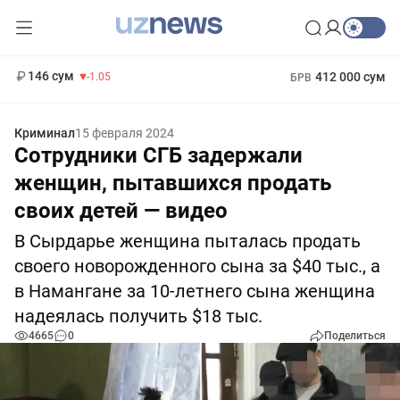
11 887 сум
-55.49
13 717 сум
1 271 000 сум
-25.83
МРОТ
146 сум
412 000 сум
-1.05
БРВ
Криминал
15 февраля 2024
Сотрудники СГБ задержали
женщин, пытавшихся продать
своих детей — видео
В Сырдарье женщина пыталась продать
своего новорожденного сына за $40 тыс., а
в Намангане за 10-летнего сына женщина
надеялась получить $18 тыс.
4665
0
Поделиться