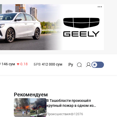
11 916 сум
28.92
13 749 сум
32.19
МРОТ
1 271 000 сум
146 сум
-0.18
БРВ
412 000 сум
Ру
Рекомендуем
В Ташобласти произошёл
крупный пожар в одном из
магазинов — видео
Происшествия
12076