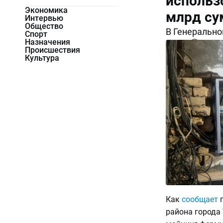
использ
Экономика
млрд су
Интервью
Общество
В Генерально
Спорт
Назначения
2225
0
Происшествия
Культура
Как
сообщает
п
района города