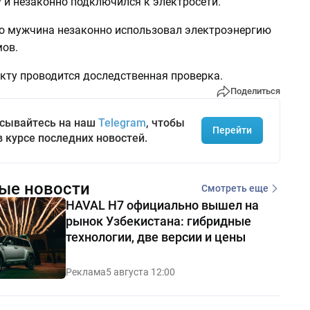
 и незаконно подключился к электросети.
то мужчина незаконно использовал электроэнергию
мов.
кту проводится доследственная проверка.
Поделиться
сывайтесь на наш
Telegram
, чтобы
Перейти
в курсе последних новостей.
ые новости
Смотреть еще
HAVAL H7 официально вышел на
рынок Узбекистана: гибридные
технологии, две версии и цены
Реклама
5 августа 12:00