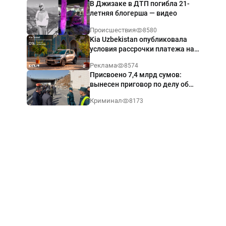
В Джизаке в ДТП погибла 21-
летняя блогерша — видео
Происшествия
8580
Kia Uzbekistan опубликовала
условия рассрочки платежа на
Kia Sonet со ставкой от 0%
Реклама
8574
годовых
Присвоено 7,4 млрд сумов:
вынесен приговор по делу об
обрушении путепровода в
Криминал
8173
Ташкенте