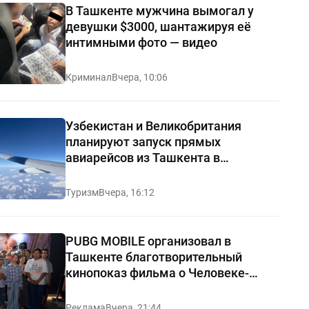
В Ташкенте мужчина вымогал у
девушки $3000, шантажируя её
интимными фото — видео
Криминал
Вчера, 10:06
Узбекистан и Великобритания
планируют запуск прямых
авиарейсов из Ташкента в
Манчестер
Туризм
Вчера, 16:12
PUBG MOBILE организовал в
Ташкенте благотворительный
кинопоказ фильма о Человеке-
пауке
Реклама
Вчера, 21:44