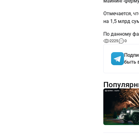
майнинг-ферму
Отмечается, ч
на 1,5 млрд су
По данному фа
2225
0
Подпи
быть 
Популярн