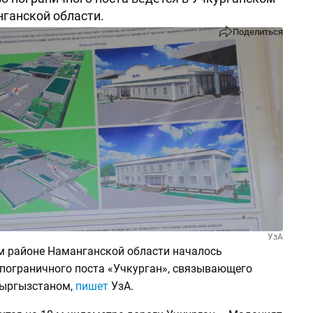
ганской области.
Поделиться
УзА
м районе Наманганской области началось
 пограничного поста «Учкурган», связывающего
Кыргызстаном,
пишет
УзА.