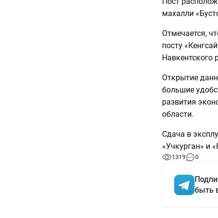
Пост располож
махалли «Буст
Отмечается, чт
посту «Кенгсай
Навкентского 
Открытие данн
большие удобст
развития экон
области.
Сдача в экспл
«Учкурган» и «
1319
0
Подпи
быть 