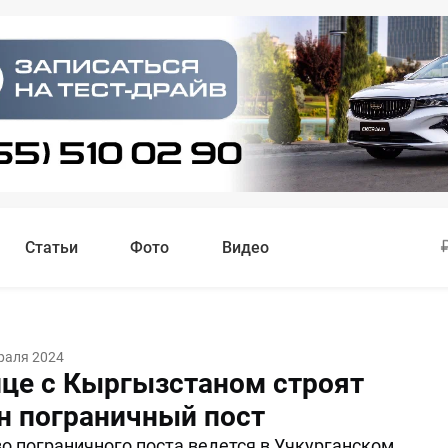
Статьи
Фото
Видео
раля 2024
ице с Кыргызстаном строят
н пограничный пост
о пограничного поста ведется в Учкурганском