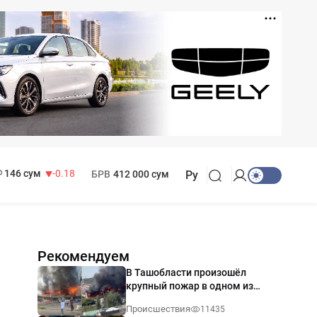
11 916 сум
28.92
13 749 сум
32.19
МРОТ
1 271 000 сум
146 сум
-0.18
БРВ
412 000 сум
Ру
Рекомендуем
В Ташобласти произошёл
крупный пожар в одном из
магазинов — видео
Происшествия
11435