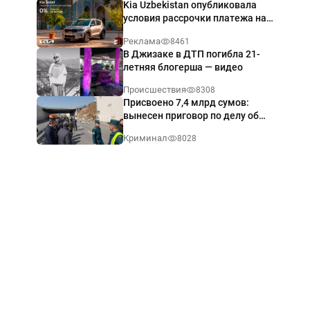
Kia Uzbekistan опубликовала
условия рассрочки платежа на
Kia Sonet со ставкой от 0%
Реклама
8461
годовых
В Джизаке в ДТП погибла 21-
летняя блогерша — видео
Происшествия
8308
Присвоено 7,4 млрд сумов:
вынесен приговор по делу об
обрушении путепровода в
Криминал
8028
Ташкенте