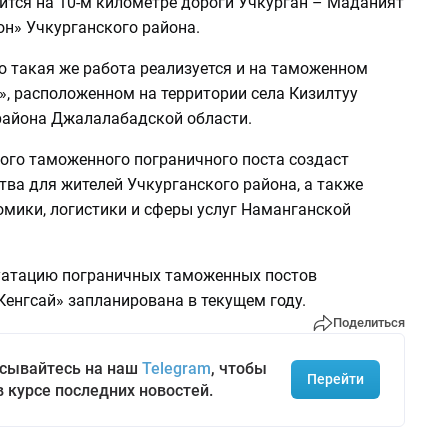
ится на 10-м километре дороги Учкурган – Маданият
он» Учкурганского района.
о такая же работа реализуется и на таможенном
», расположенном на территории села Кизилтуу
района Джалалабадской области.
ого таможенного пограничного поста создаст
ва для жителей Учкурганского района, а также
омики, логистики и сферы услуг Наманганской
уатацию пограничных таможенных постов
Кенгсай» запланирована в текущем году.
Поделиться
сывайтесь на наш
Telegram
, чтобы
Перейти
в курсе последних новостей.