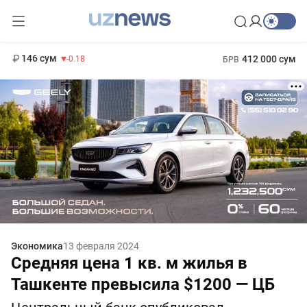
11 916 сум
28.92
13 749 сум
1 271 000 сум
32.19
МРОТ
146 сум
412 000 сум
-0.18
БРВ
Экономика
13 февраля 2024
Средняя цена 1 кв. м жилья в
Ташкенте превысила $1200 — ЦБ