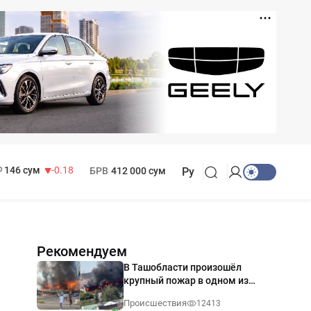
11 916 сум
28.92
13 749 сум
32.19
МРОТ
1 271 000 сум
146 сум
-0.18
БРВ
412 000 сум
Ру
Рекомендуем
В Ташобласти произошёл
крупный пожар в одном из
магазинов — видео
Происшествия
12413