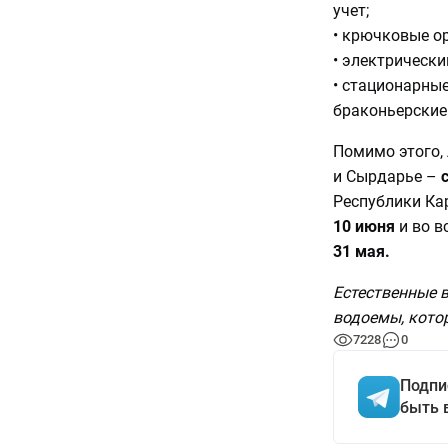
учет;
• крючковые ор
• электрически
• стационарные
браконьерские
Помимо этого,
и Сырдарье –
Республики Ка
10 июня
и во в
31 мая.
Естественные в
водоемы, кото
7228
0
Подпи
быть 