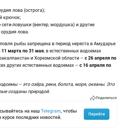
удия лова (острога);
й крючок;
 сети-ловушки (вентер, мордушка) и другие
 орудия лова.
 ловля рыбы запрещена в период нереста в Амударье
с 11 марта по 31 мая
, в естественных водоемах
ракалпакстан и Хорезмской области –
с 26 апреля по
сех других естественных водоемах –
с 16 апреля по
одоемы – это озёра, реки, болота, моря, океаны. Это
рые созданы природой.
Поделиться
сывайтесь на наш
Telegram
, чтобы
Перейти
в курсе последних новостей.