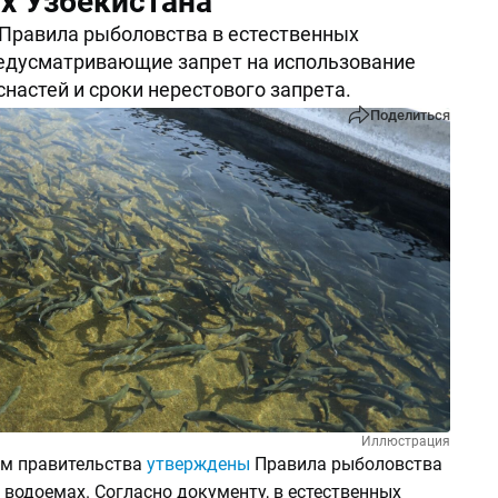
х Узбекистана
Правила рыболовства в естественных
едусматривающие запрет на использование
настей и сроки нерестового запрета.
Поделиться
Иллюстрация
м правительства
утверждены
Правила рыболовства
 водоемах. Согласно документу, в естественных