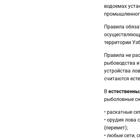
водоемах уста
промышленног
Правила обяза
осуществляющи
территории Уз
Правила не ра
рыбоводства и 
устройства лов
считаются ест
В
естественны
рыболовные сн
• раскатные се
• орудия лова 
(перемет);
• любые сети, 