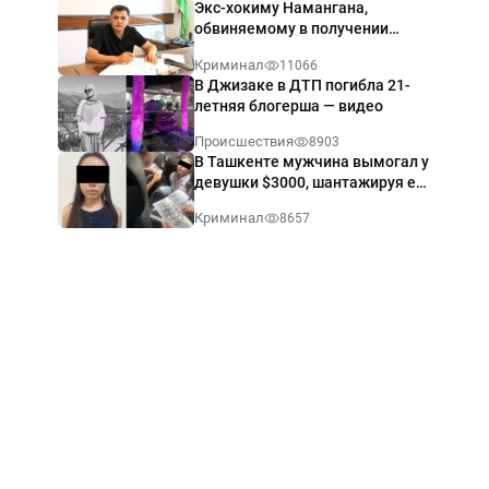
Экс-хокиму Намангана,
обвиняемому в получении
взятки $60 тыс., вынесли
Криминал
11066
приговор
В Джизаке в ДТП погибла 21-
летняя блогерша — видео
Происшествия
8903
В Ташкенте мужчина вымогал у
девушки $3000, шантажируя её
интимными фото — видео
Криминал
8657