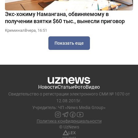
Экс-хокиму Намангана, обвиняемому в
получении взятки $60 тыс., вынесли приговор
Криминал
Вчера, 16:51
Показать еще
Новости
Статьи
Фото
Видео
Свидетельство о регистрации электронного СМИ № 1070 от
12.08.2015г.
Учредитель: ЧП «News Media Group»
Политика конфиденциальности
© UzNews