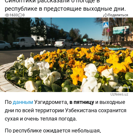
Синоптики рассказали о погоде в
республике в предстоящие выходные дни.
1633
0
Поделиться
UzNews.uz
По
данным
Узгидромета,
в пятницу
и выходные
дни по всей территории Узбекистана сохранится
сухая и очень теплая погода.
По республике ожидается небольшая,