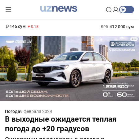
11 916 сум
28.92
13 749 сум
1 271 000 сум
32.19
МРОТ
146 сум
412 000 сум
-0.18
БРВ
Погода
9 февраля 2024
В выходные ожидается теплая
погода до +20 градусов