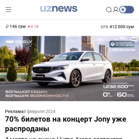
11 916 сум
28.92
13 749 сум
1 271 000 сум
32.19
МРОТ
146 сум
412 000 сум
-0.18
БРВ
Реклама
8 февраля 2024
70% билетов на концерт Jony уже
распроданы