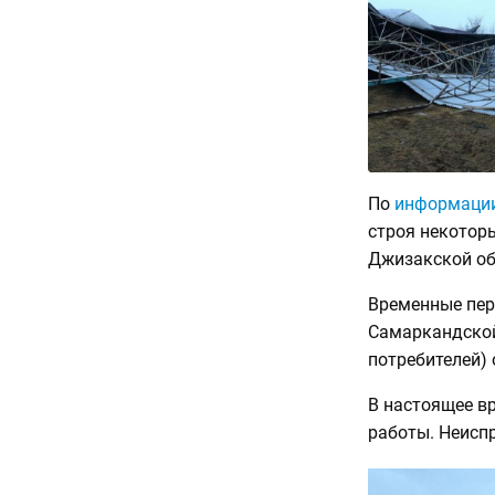
По
информаци
строя некотор
Джизакской об
Временные пер
Самаркандской 
потребителей) 
В настоящее в
работы. Неиспр