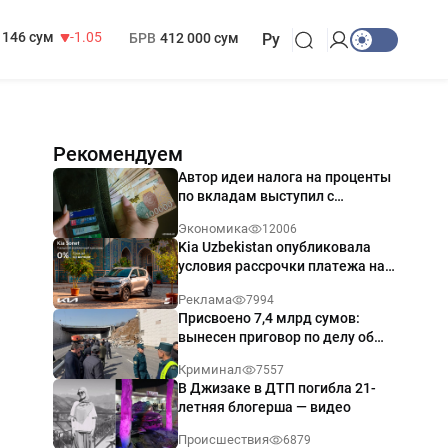
13 717 сум
-25.83
МРОТ
1 271 000 сум
146 сум
-1.05
БРВ
412 000 сум
Ру
Рекомендуем
Автор идеи налога на проценты
по вкладам выступил с
разъяснением
Экономика
12006
Kia Uzbekistan опубликовала
условия рассрочки платежа на
Kia Sonet со ставкой от 0%
Реклама
7994
годовых
Присвоено 7,4 млрд сумов:
вынесен приговор по делу об
обрушении путепровода в
Криминал
7557
Ташкенте
В Джизаке в ДТП погибла 21-
летняя блогерша — видео
Происшествия
6879