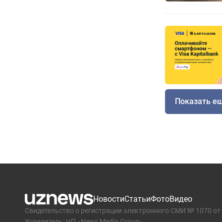
Показать е
Новости
Статьи
Фото
Видео
Свидетельство о регистрации электронного СМИ № 1070 от 
Учредитель: ЧП «News Media Group»