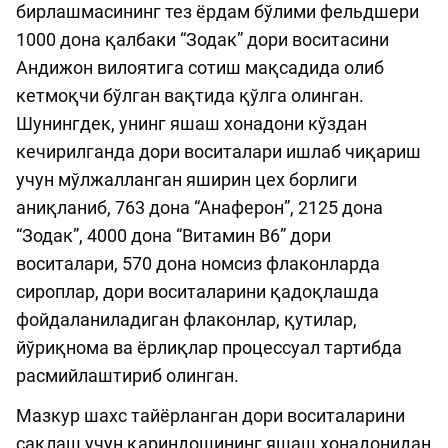
бирлашмасининг тез ёрдам бўлими фельдшери
1000 дона қалбаки “Зодак” дори воситасини
Андижон вилоятига сотиш мақсадида олиб
кетмоқчи бўлган вақтида қўлга олинган.
Шунингдек, унинг яшаш хонадони кўздан
кечирилганда дори воситалари ишлаб чиқариш
учун мўлжалланган яширин цех борлиги
аниқланиб, 763 дона “Анаферон”, 2125 дона
“Зодак”, 4000 дона “Витамин В6” дори
воситалари, 570 дона номсиз флаконларда
сироплар, дори воситаларини қадоқлашда
фойдаланиладиган флаконлар, қутилар,
йўриқнома ва ёрлиқлар процессуал тартибда
расмийлаштириб олинган.
Мазкур шахс тайёрланган дори воситаларини
сақлаш учун қариндошининг яшаш хонадонидан