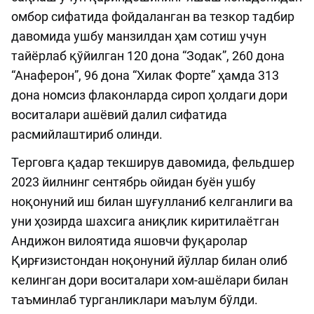
омбор сифатида фойдаланган ва тезкор тадбир
давомида ушбу манзилдан ҳам сотиш учун
тайёрлаб қўйилган 120 дона “Зодак”, 260 дона
“Анаферон”, 96 дона “Хилак Форте” ҳамда 313
дона номсиз флаконларда сироп ҳолдаги дори
воситалари ашёвий далил сифатида
расмийлаштириб олинди.
Терговга қадар текширув давомида, фельдшер
2023 йилнинг сентябрь ойидан буён ушбу
ноқонуний иш билан шуғулланиб келганлиги ва
уни ҳозирда шахсига аниқлик киритилаётган
Андижон вилоятида яшовчи фуқаролар
Қирғизистондан ноқонуний йўллар билан олиб
келинган дори воситалари хом-ашёлари билан
таъминлаб турганликлари маълум бўлди.