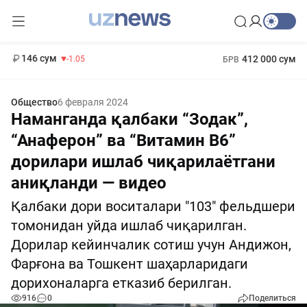
11 887 сум
-55.49
13 717 сум
1 271 000 сум
-25.83
МРОТ
146 сум
412 000 сум
-1.05
БРВ
Общество
6 февраля 2024
Наманганда қалбаки “Зодак”,
“Анаферон” ва “Витамин В6”
дорилари ишлаб чиқарилаётгани
аниқланди — видео
Қалбаки дори воситалари "103" фельдшери
томонидан уйда ишлаб чиқарилган.
Дорилар кейинчалик сотиш учун Андижон,
Фарғона ва Тошкент шаҳарларидаги
дорихоналарга етказиб берилган.
916
0
Поделиться