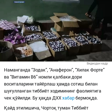
Видеодан кадр
Наманганда “Зодак”, “Анаферон”, “Хилак Форте”
ва “Витамин В6” номли қалбаки дори
воситаларини тайёрлаш ҳамда сотиш билан
шуғулланган тиббиёт ходимининг фаолиятига
чек қўйилди. Бу ҳақда ДХХ
хабар
бермоқда.
Қайд этилишича, Чортоқ туман Тиббиёт