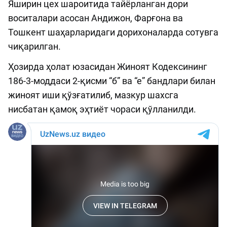
Яширин цех шароитида тайёрланган дори
воситалари асосан Андижон, Фарғона ва
Тошкент шаҳарларидаги дорихоналарда сотувга
чиқарилган.
Ҳозирда ҳолат юзасидан Жиноят Кодексининг
186-3-моддаси 2-қисми “б” ва “е” бандлари билан
жиноят иши қўзғатилиб, мазкур шахсга
нисбатан қамоқ эҳтиёт чораси қўлланилди.