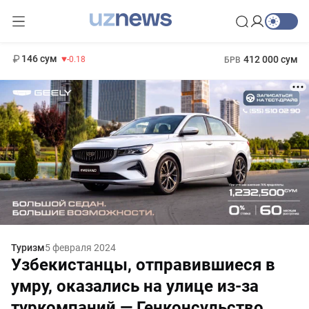
11 916 сум
28.92
13 749 сум
1 271 000 сум
32.19
МРОТ
146 сум
412 000 сум
-0.18
БРВ
Туризм
5 февраля 2024
Узбекистанцы, отправившиеся в
умру, оказались на улице из-за
туркомпаний — Генконсульство