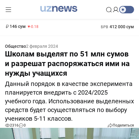
11 916 сум
28.92
13 749 сум
1 271 000 сум
32.19
МРОТ
146 сум
412 000 сум
-0.18
БРВ
Общество
2 февраля 2024
Школам выделят по 51 млн сумов
и разрешат распоряжаться ими на
нужды учащихся
Данный порядок в качестве эксперимента
планируется внедрить с 2024/2025
учебного года. Использование выделенных
средств будет осуществляться по выбору
учеников 5-11 классов.
2316
0
Поделиться