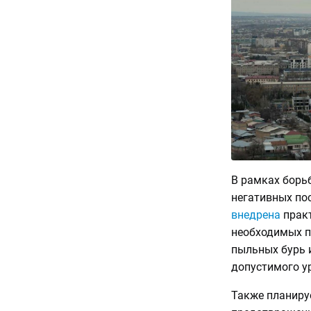
В рамках борь
негативных пос
внедрена
практ
необходимых п
пыльных бурь 
допустимого у
Также планиру