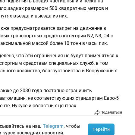
ю поднятия в воздух частиц пыли и песка на
площадках размером 500 квадратных метров и
 путях въезда и выезда из них.
кже предусматривается запрет на движение в
вых транспортных средств категории N2, N3, О4 с
аксимальной массой более 10 тонн в часы пик.
елено, что эти ограничения не будут применяться к
спортным средствам специальных служб, в том
льного хозяйства, благоустройства и Вооруженных
акже до 2030 года поэтапно ограничить
автомашин, не соответствующих стандартам Евро-5
енте, Нукусе и областных центрах.
Поделиться
сывайтесь на наш
Telegram
, чтобы
Перейти
в курсе последних новостей.