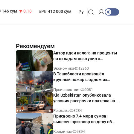
13 749 сум
32.19
МРОТ
1 271 000 сум
146 сум
-0.18
БРВ
412 000 сум
Ру
Рекомендуем
Автор идеи налога на проценты
по вкладам выступил с
разъяснением
Экономика
12360
В Ташобласти произошёл
крупный пожар в одном из
магазинов — видео
Происшествия
9081
Kia Uzbekistan опубликовала
условия рассрочки платежа на
Kia Sonet со ставкой от 0%
Реклама
8284
годовых
Присвоено 7,4 млрд сумов:
вынесен приговор по делу об
обрушении путепровода в
Криминал
7894
Ташкенте