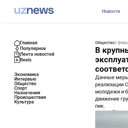
Новости
Главная
Общество
2 февр
В крупн
Популярное
Лента новостей
эксплуа
Reels
соответ
Экономика
Данные меры
Интервью
Общество
реализации С
Спорт
молодежи и б
Назначения
Происшествия
движение гру
Культура
пик.
11221
0