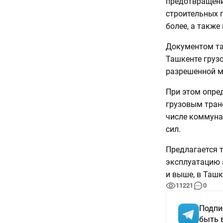
предотвращени
строительных 
более, а также
Документом та
Ташкенте грузо
разрешенной м
При этом опред
грузовым тран
числе коммуна
сил.
Предлагается т
эксплуатацию 
и выше, в Ташк
11221
0
Подпи
быть 