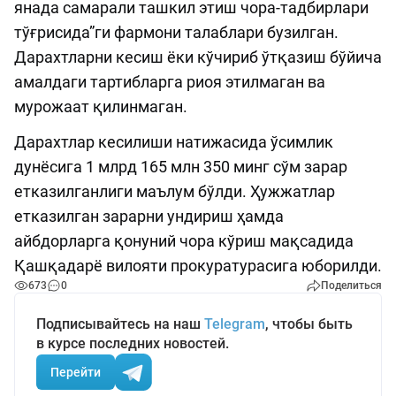
янада самарали ташкил этиш чора-тадбирлари
тўғрисида”ги фармони талаблари бузилган.
Дарахтларни кесиш ёки кўчириб ўтқазиш бўйича
амалдаги тартибларга риоя этилмаган ва
мурожаат қилинмаган.
Дарахтлар кесилиши натижасида ўсимлик
дунёсига 1 млрд 165 млн 350 минг сўм зарар
етказилганлиги маълум бўлди. Ҳужжатлар
етказилган зарарни ундириш ҳамда
айбдорларга қонуний чора кўриш мақсадида
Қашқадарё вилояти прокуратурасига юборилди.
673
0
Поделиться
Подписывайтесь на наш
Telegram
, чтобы быть
в курсе последних новостей.
Перейти