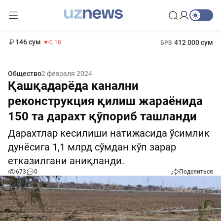
11 916 сум
28.92
13 749 сум
1 271 000 сум
32.19
МРОТ
146 сум
412 000 сум
-0.18
БРВ
Общество
2 февраля 2024
Қашқадарёда канални
реконструкция қилиш жараёнида
150 та дарахт қўпориб ташланди
Дарахтлар кесилиши натижасида ўсимлик
дунёсига 1,1 млрд сўмдан кўп зарар
етказилгани аниқланди.
673
0
Поделиться