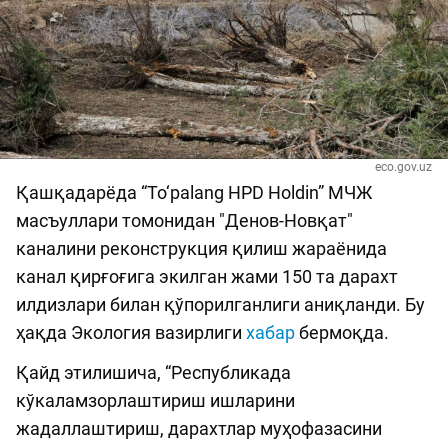
eco.gov.uz
Қашқадарёда “To‘palang HPD Holdin” МЧЖ
масъуллари томонидан "Денов-Новқат"
каналини реконструкция қилиш жараёнида
канал қирғоғига экилган жами 150 та дарахт
илдизлари билан қўпорилганлиги аниқланди. Бу
ҳақда Экология вазирлиги
хабар
бермоқда.
Қайд этилишича, “Республикада
кўкаламзорлаштириш ишларини
жадаллаштириш, дарахтлар муҳофазасини