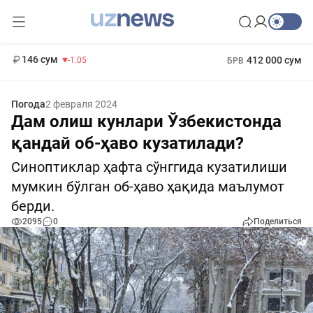
11 887 сум
-55.49
13 717 сум
1 271 000 сум
-25.83
МРОТ
146 сум
412 000 сум
-1.05
БРВ
Погода
2 февраля 2024
Дам олиш кунлари Ўзбекистонда
қандай об-ҳаво кузатилади?
Синоптиклар ҳафта сўнггида кузатилиши
мумкин бўлган об-ҳаво ҳақида маълумот
берди.
2095
0
Поделиться