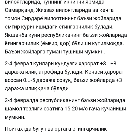
вилоятларида, куннинг иккинчи ярмида
Самарқанд, Жиззах вилоятларида ва кечга
томон Сирдарё вилоятининг баъзи жойларида
ёмғир кўринишидаги ёғингарчилик бўлади.
Якшанба куни республиканинг баъзи жойларида
ёғингарчилик (ёмғир, қор) бўлиши кутилмоқда.
Баъзи жойларга туман тушиши мумкин.
2-4 феврал кунлари кундузги ҳарорат +3...+8
даража илиқ атрофида бўлади. Кечаси ҳарорат
асосан 0...-5 даража совуқ, баъзи жойларда +3
даража илиққача бўлади.
3-4 февралда республиканинг баъзи жойларида
шамол тезлиги соатига 15-20 м/с гача кучайиши
мумкин.
Пойтахтда бугун ва эртага ёғингарчилик