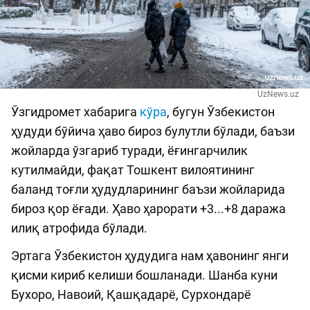
UzNews.uz
Ўзгидромет хабарига
кўра
, бугун Ўзбекистон
ҳудуди бўйича ҳаво бироз булутли бўлади, баъзи
жойларда ўзгариб туради, ёғингарчилик
кутилмайди, фақат Тошкент вилоятининг
баланд тоғли ҳудудларининг баъзи жойларида
бироз қор ёғади. Ҳаво ҳарорати +3...+8 даража
илиқ атрофида бўлади.
Эртага Ўзбекистон ҳудудига нам ҳавонинг янги
қисми кириб келиши бошланади. Шанба куни
Бухоро, Навоий, Қашқадарё, Сурхондарё