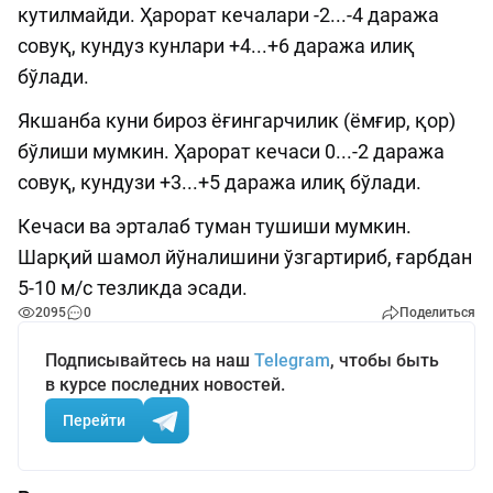
кутилмайди. Ҳарорат кечалари -2...-4 даража
совуқ, кундуз кунлари +4...+6 даража илиқ
бўлади.
Якшанба куни бироз ёғингарчилик (ёмғир, қор)
бўлиши мумкин. Ҳарорат кечаси 0...-2 даража
совуқ, кундузи +3...+5 даража илиқ бўлади.
Кечаси ва эрталаб туман тушиши мумкин.
Шарқий шамол йўналишини ўзгартириб, ғарбдан
5-10 м/с тезликда эсади.
2095
0
Поделиться
Подписывайтесь на наш
Telegram
, чтобы быть
в курсе последних новостей.
Перейти