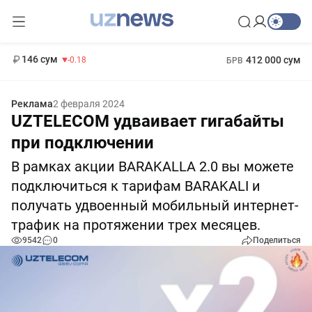
11 916 сум
28.92
13 749 сум
1 271 000 сум
32.19
МРОТ
146 сум
412 000 сум
-0.18
БРВ
Реклама
2 февраля 2024
UZTELECOM удваивает гигабайты
при подключении
В рамках акции BARAKALLA 2.0 вы можете
подключиться к тарифам BARAKALI и
получать удвоенный мобильный интернет-
трафик на протяжении трех месяцев.
9542
0
Поделиться