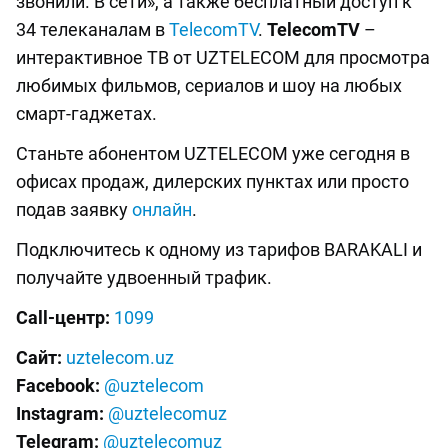
звонили. В сети», а также бесплатный доступ к
34 телеканалам в
TelecomTV
.
TelecomTV
–
интерактивное ТВ от UZTELECOM для просмотра
любимых фильмов, сериалов и шоу на любых
смарт-гаджетах.
Станьте абонентом UZTELECOM уже сегодня в
офисах продаж, дилерских пунктах или просто
подав заявку
онлайн
.
Подключитесь к одному из тарифов BARAKALI и
получайте удвоенный трафик.
Call-центр:
1099
Сайт:
uztelecom.uz
Facebook:
@uztelecom
Instagram:
@uztelecomuz
Telegram:
@uztelecomuz