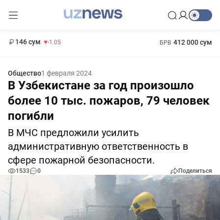
11 887 сум
-55.49
13 717 сум
1 271 000 сум
-25.83
МРОТ
146 сум
412 000 сум
-1.05
БРВ
Общество
1 февраля 2024
В Узбекистане за год произошло
более 10 тыс. пожаров, 79 человек
погибли
В МЧС предложили усилить
административную ответственность в
сфере пожарной безопасности.
1533
0
Поделиться