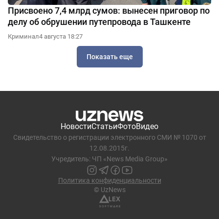
Присвоено 7,4 млрд сумов: вынесен приговор по
делу об обрушении путепровода в Ташкенте
Криминал
4 августа 18:27
Показать еще
Новости
Статьи
Фото
Видео
Свидетельство о регистрации электронного СМИ № 1070 от
12.08.2015г.
Учредитель: ЧП «News Media Group»
Политика конфиденциальности
© UzNews