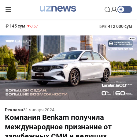
11 935 сум
-17.49
13 788 сум
1 271 000 сум
8.47
МРОТ
145 сум
412 000 сум
-0.57
БРВ
Реклама
31 января 2024
Компания Benkam получила
международное признание от
зарубежных СМИ и ведущих