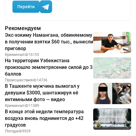
Перейти
Рекомендуем
Экс-хокиму Намангана, обвиняемому
в получении взятки $60 тыс., вынесли
приговор
Криминал
16155
На территории Узбекистана
произошло землетрясение силой до 3
баллов
Происшествия
14736
В Ташкенте мужчина вымогал у
девушки $3000, шантажируя её
интимными фото — видео
Криминал
11389
В конце этой недели температура
воздуха вновь поднимется до +42
градусов
Погода
9929