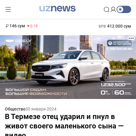
11 916 сум
28.92
13 749 сум
1 271 000 сум
32.19
МРОТ
146 сум
412 000 сум
-0.18
БРВ
Общество
30 января 2024
В Термезе отец ударил и пнул в
живот своего маленького сына —
видео