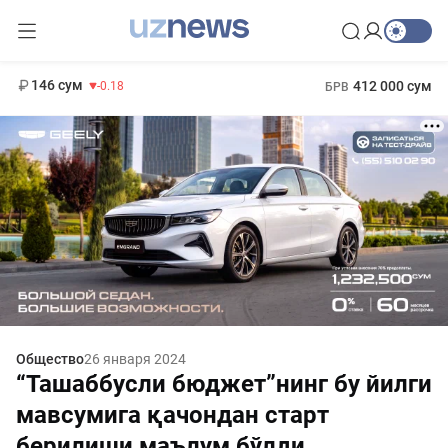
11 916 сум
28.92
13 749 сум
1 271 000 сум
32.19
МРОТ
146 сум
412 000 сум
-0.18
БРВ
Общество
26 января 2024
“Ташаббусли бюджет”нинг бу йилги
мавсумига қачондан старт
берилиши маълум бўлди