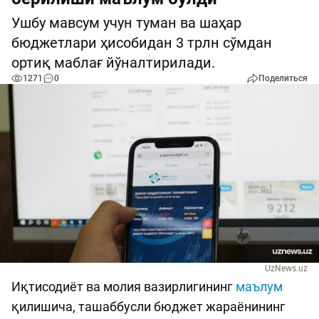
Ушбу мавсум учун туман ва шаҳар
бюджетлари ҳисобидан 3 трлн сўмдан
ортиқ маблағ йўналтирилади.
1271
0
Поделиться
UzNews.uz
Иқтисодиёт ва молия вазирлигининг
маълум
қилишича, ташаббусли бюджет жараёнининг