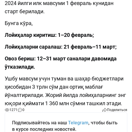
2024 йилги илк мавсуми 1 февраль кунидан
старт берилади.
Бунга кўра,
Лойиҳалар киритиш: 1–20 февраль;
Лойиҳаларни саралаш: 21 февраль–11 март;
Овоз бериш: 12–31 март саналари давомида
ўтказилади.
Ушбу мавсум учун туман ва шаҳар бюджетлари
ҳисобидан 3 трлн сўм дан ортиқ маблағ
йўналтирилади. Жорий йилда лойиҳаларнинг энг
юқори қиймати 1 360 млн сўмни ташкил этади.
1271
0
Поделиться
Подписывайтесь на наш
Telegram
, чтобы быть
в курсе последних новостей.