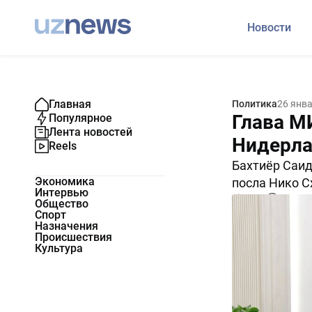
Новости
Главная
Политика
26 янв
Глава М
Популярное
Лента новостей
Нидерла
Reels
Бахтиёр Саид
Экономика
посла Нико С
Интервью
1189
0
Общество
Спорт
Назначения
Происшествия
Культура