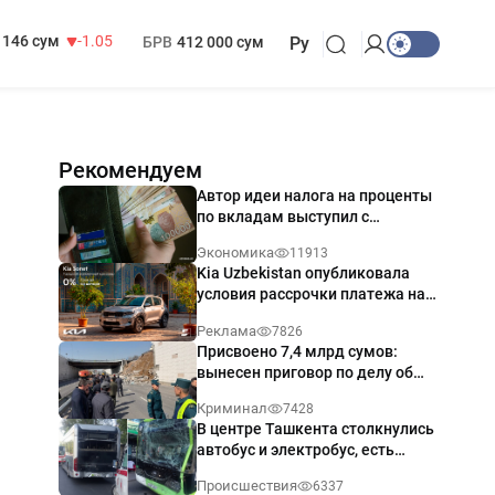
13 717 сум
-25.83
МРОТ
1 271 000 сум
146 сум
-1.05
БРВ
412 000 сум
Ру
Рекомендуем
Автор идеи налога на проценты
по вкладам выступил с
разъяснением
Экономика
11913
Kia Uzbekistan опубликовала
условия рассрочки платежа на
Kia Sonet со ставкой от 0%
Реклама
7826
годовых
Присвоено 7,4 млрд сумов:
вынесен приговор по делу об
обрушении путепровода в
Криминал
7428
Ташкенте
В центре Ташкента столкнулись
автобус и электробус, есть
пострадавший — видео
Происшествия
6337