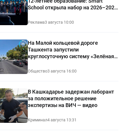
12-летнее образование: Smart
School открыла набор на 2026–2027
учебный год
Реклама
3 августа 10:00
На Малой кольцевой дороге
Ташкента запустили
круглосуточную систему «Зелёная
волна»
Общество
3 августа 16:00
В Кашкадарье задержан лаборант
за положительное решение
экспертизы на ВИЧ — видео
Криминал
4 августа 13:31