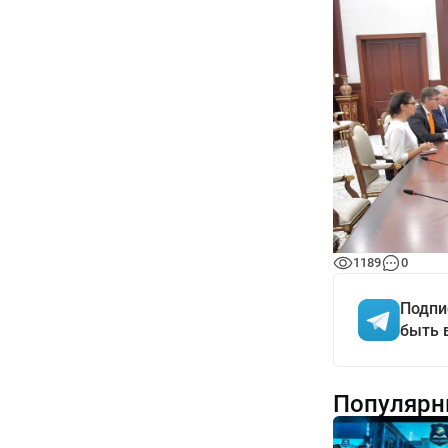
1189
0
Подпи
быть 
Популярн