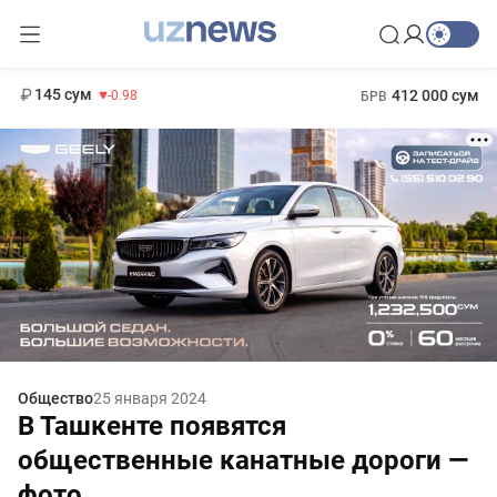
11 952 сум
36.46
13 780 сум
1 271 000 сум
30.12
МРОТ
145 сум
412 000 сум
-0.98
БРВ
Общество
25 января 2024
В Ташкенте появятся
общественные канатные дороги —
фото