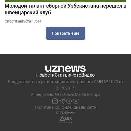
Молодой талант сборной Узбекистана перешел в
швейцарский клуб
Спорт
8 августа 17:44
Показать еще
Новости
Статьи
Фото
Видео
Свидетельство о регистрации электронного СМИ № 1070 от
12.08.2015г.
Учредитель: ЧП «News Media Group»
Политика конфиденциальности
© UzNews