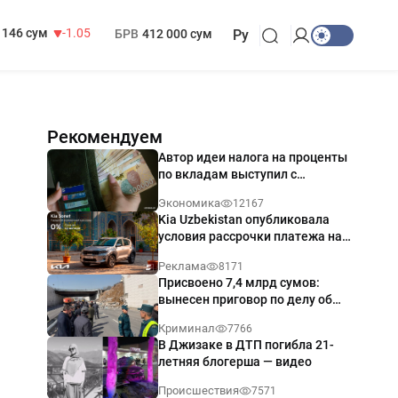
13 717 сум
-25.83
МРОТ
1 271 000 сум
146 сум
-1.05
БРВ
412 000 сум
Ру
Рекомендуем
Автор идеи налога на проценты
по вкладам выступил с
разъяснением
Экономика
12167
Kia Uzbekistan опубликовала
условия рассрочки платежа на
Kia Sonet со ставкой от 0%
Реклама
8171
годовых
Присвоено 7,4 млрд сумов:
вынесен приговор по делу об
обрушении путепровода в
Криминал
7766
Ташкенте
В Джизаке в ДТП погибла 21-
летняя блогерша — видео
Происшествия
7571