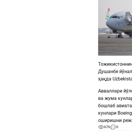
Тожикистоннин
Душанбе йўнал
ҳақда Uzbekist
Авваллари йўл
ва жума кунла
бошлаб авиата
кунлари Boein
оширишни реж
676
0