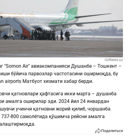
UzNews.uz
г "Somon Air" авиакомпанияси Душанбе – Тошкент –
иши бўйича парвозлар частотасини оширмоқда, бу
an airports Матбуот хизмати хабар берди.
овчи қатновлари ҳафтасига икки марта – душанба
ри амалга оширилар эди. 2024 йил 24 январдан
шувчи учинчи қатновни жорий қилиб, чоршанба
g 737-800 самолётида қўшимча рейсни амалга
алаштирмоқда.
Поделиться