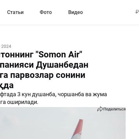
Статьи
Фото
Видео
 2024
тоннинг "Somon Air"
панияси Душанбедан
га парвозлар сонини
қда
фтада 3 кун душанба, чоршанба ва жума
га оширилади.
Поделиться