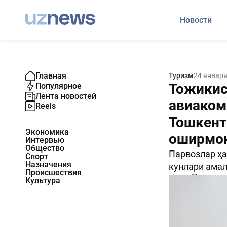
Новости
Главная
Туризм
24 января
Тожикис
Популярное
Лента новостей
авиаком
Reels
Тошкент
Экономика
оширмо
Интервью
Общество
Парвозлар ҳа
Спорт
Назначения
кунлари амал
Происшествия
676
0
Культура