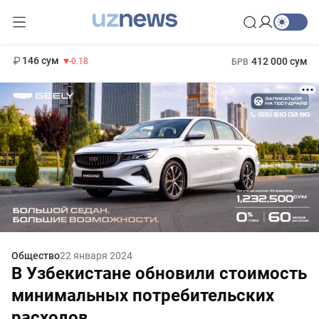
11 916 сум
28.92
13 749 сум
1 271 000 сум
32.19
МРОТ
146 сум
412 000 сум
-0.18
БРВ
Общество
22 января 2024
В Узбекистане обновили стоимость
минимальных потребительских
расходов