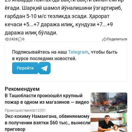
ёғади. Шарқий шамол йўналишини ўзгартириб,
ғарбдан 5-10 м/с тезликда эсади. Ҳарорат
кечаси +5...+7 даража илиқ, кундузи +7...+9
даража илиқ бўлади.
2428
0
Поделиться
Подписывайтесь на наш
Telegram
, чтобы быть
в курсе последних новостей.
Перейти
Рекомендуем
В Ташобласти произошёл крупный
пожар в одном из магазинов — видео
Происшествия
12351
Экс-хокиму Намангана, обвиняемому
в получении взятки $60 тыс., вынесли
приговор