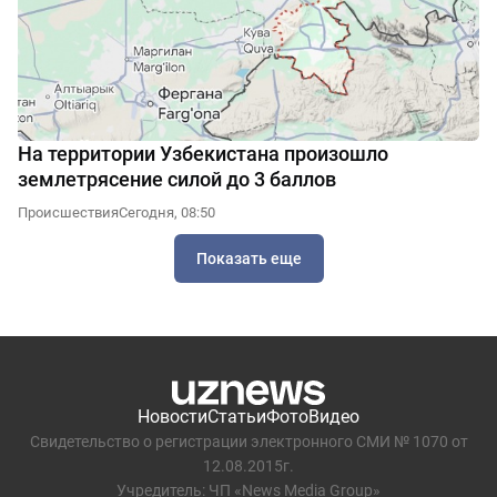
На территории Узбекистана произошло
землетрясение силой до 3 баллов
Происшествия
Сегодня, 08:50
Показать еще
Новости
Статьи
Фото
Видео
Свидетельство о регистрации электронного СМИ № 1070 от
12.08.2015г.
Учредитель: ЧП «News Media Group»