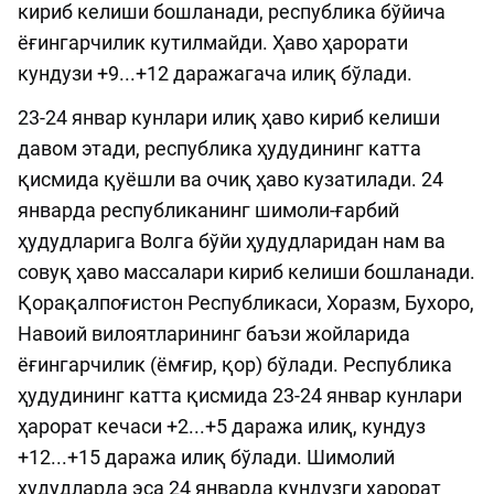
кириб келиши бошланади, республика бўйича
ёғингарчилик кутилмайди. Ҳаво ҳарорати
кундузи +9...+12 даражагача илиқ бўлади.
23-24 январ кунлари илиқ ҳаво кириб келиши
давом этади, республика ҳудудининг катта
қисмида қуёшли ва очиқ ҳаво кузатилади. 24
январда республиканинг шимоли-ғарбий
ҳудудларига Волга бўйи ҳудудларидан нам ва
совуқ ҳаво массалари кириб келиши бошланади.
Қорақалпоғистон Республикаси, Хоразм, Бухоро,
Навоий вилоятларининг баъзи жойларида
ёғингарчилик (ёмғир, қор) бўлади. Республика
ҳудудининг катта қисмида 23-24 январ кунлари
ҳарорат кечаси +2...+5 даража илиқ, кундуз
+12...+15 даража илиқ бўлади. Шимолий
ҳудудларда эса 24 январда кундузги ҳарорат