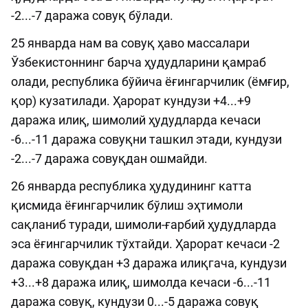
-2...-7 даража совуқ бўлади.
25 январда нам ва совуқ ҳаво массалари
Ўзбекистоннинг барча ҳудудларини қамраб
олади, республика бўйича ёғингарчилик (ёмғир,
қор) кузатилади. Ҳарорат кундузи +4...+9
даража илиқ, шимолий ҳудудларда кечаси
-6...-11 даража совуқни ташкил этади, кундузи
-2...-7 даража совуқдан ошмайди.
26 январда республика ҳудудининг катта
қисмида ёғингарчилик бўлиш эҳтимоли
сақланиб туради, шимоли-ғарбий ҳудудларда
эса ёғингарчилик тўхтайди. Ҳарорат кечаси -2
даража совуқдан +3 даража илиқгача, кундузи
+3...+8 даража илиқ, шимолда кечаси -6...-11
даража совуқ, кундузи 0...-5 даража совуқ