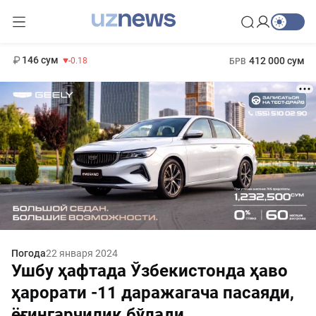
11 916 сум
28.92
13 749 сум
1 271 000 сум
32.19
МРОТ
146 сум
412 000 сум
-0.18
БРВ
Погода
22 января 2024
Ушбу ҳафтада Ўзбекистонда ҳаво
ҳарорати -11 даражагача пасаяди,
ёғингарчилик бўлади