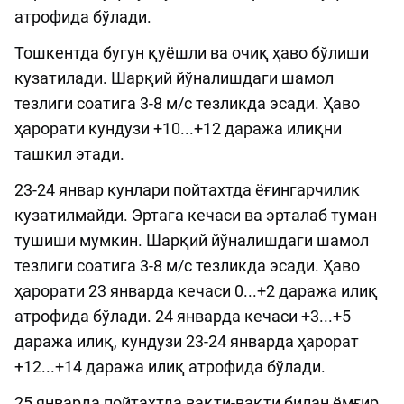
атрофида бўлади.
Тошкентда бугун қуёшли ва очиқ ҳаво бўлиши
кузатилади. Шарқий йўналишдаги шамол
тезлиги соатига 3-8 м/с тезликда эсади. Ҳаво
ҳарорати кундузи +10...+12 даража илиқни
ташкил этади.
23-24 январ кунлари пойтахтда ёғингарчилик
кузатилмайди. Эртага кечаси ва эрталаб туман
тушиши мумкин. Шарқий йўналишдаги шамол
тезлиги соатига 3-8 м/с тезликда эсади. Ҳаво
ҳарорати 23 январда кечаси 0...+2 даража илиқ
атрофида бўлади. 24 январда кечаси +3...+5
даража илиқ, кундузи 23-24 январда ҳарорат
+12...+14 даража илиқ атрофида бўлади.
25 январда пойтахтда вақти-вақти билан ёмғир