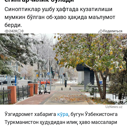
Синоптиклар ушбу ҳафтада кузатилиши
мумкин бўлган об-ҳаво ҳақида маълумот
берди.
2428
0
Поделиться
UzNews.uz
Ўзгидромет хабарига
кўра
, бугун Ўзбекистонга
Туркманистон ҳудудидан илиқ ҳаво массалари