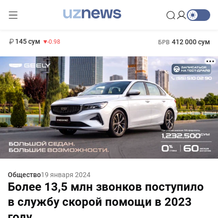
11 952 сум
36.46
13 780 сум
1 271 000 сум
30.12
МРОТ
145 сум
412 000 сум
-0.98
БРВ
Общество
19 января 2024
Более 13,5 млн звонков поступило
в службу скорой помощи в 2023
году