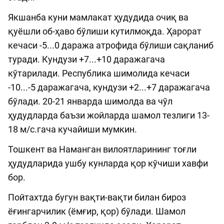
Якшанба куни мамлакат ҳудудида очиқ ва
қуёшли об-ҳаво бўлиши кутилмоқда. Ҳарорат
кечаси -5...0 даража атрофида бўлиши сақланиб
туради. Кундузи +7...+10 даражагача
кўтарилади. Республика шимолида кечаси
-10...-5 даражагача, кундузи +2...+7 даражагача
бўлади. 20-21 январда шимолда ва чўл
ҳудудларда баъзи жойларда шамол тезлиги 13-
18 м/с.гача кучайиши мумкин.
Тошкент ва Наманган вилоятларининг тоғли
ҳудудларида ушбу кунларда қор кўчиши хавфи
бор.
Пойтахтда бугун вақти-вақти билан бироз
ёғингарчилик (ёмғир, қор) бўлади. Шамол