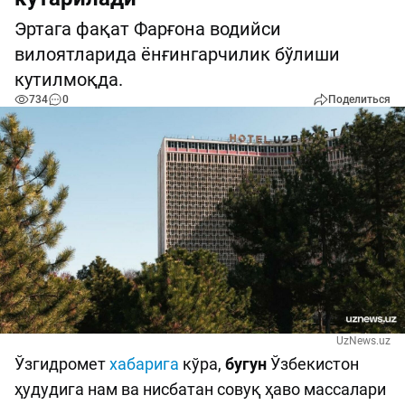
Эртага фақат Фарғона водийси
вилоятларида ёнғингарчилик бўлиши
кутилмоқда.
734
0
Поделиться
UzNews.uz
Ўзгидромет
хабарига
кўра,
бугун
Ўзбекистон
ҳудудига нам ва нисбатан совуқ ҳаво массалари