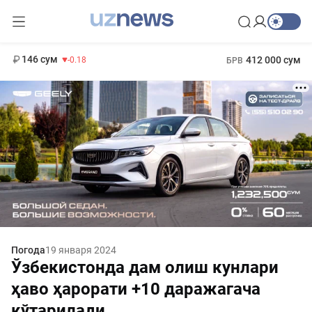
11 916 сум
28.92
13 749 сум
1 271 000 сум
32.19
МРОТ
146 сум
412 000 сум
-0.18
БРВ
Погода
19 января 2024
Ўзбекистонда дам олиш кунлари
ҳаво ҳарорати +10 даражагача
кўтарилади