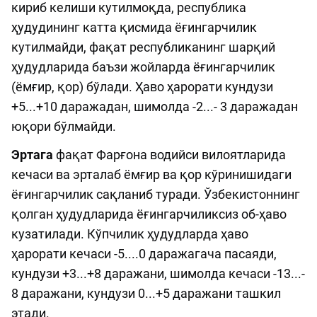
кириб келиши кутилмоқда, республика
ҳудудининг катта қисмида ёғингарчилик
кутилмайди, фақат республиканинг шарқий
ҳудудларида баъзи жойларда ёғингарчилик
(ёмғир, қор) бўлади. Ҳаво ҳарорати кундузи
+5...+10 даражадан, шимолда -2...- 3 даражадан
юқори бўлмайди.
Эртага
фақат Фарғона водийси вилоятларида
кечаси ва эрталаб ёмғир ва қор кўринишидаги
ёғингарчилик сақланиб туради. Ўзбекистоннинг
қолган ҳудудларида ёғингарчиликсиз об-ҳаво
кузатилади. Кўпчилик ҳудудларда ҳаво
ҳарорати кечаси -5....0 даражагача пасаяди,
кундузи +3...+8 даражани, шимолда кечаси -13...-
8 даражани, кундузи 0...+5 даражани ташкил
этади.