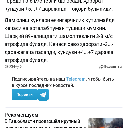
ғарбдан 3-8 м/с тезликда эсади. Ҳарорат
кундузи +5...+7 даражадан юқори бўлмайди.
Дам олиш кунлари ёғингарчилик кутилмайди,
кечаси ва эрталаб туман тушиши мумкин.
Шарқий йўналишдаги шамол тезлиги 3-8 м/с
атрофида бўлади. Кечаси ҳаво ҳарорати -3...-1
даражагача пасаяди, кундузи +4...+7 даража
атрофида бўлади.
734
0
Поделиться
Подписывайтесь на наш
Telegram
, чтобы быть
в курсе последних новостей.
Перейти
Рекомендуем
В Ташобласти произошёл крупный
пожар в одном из магазинов — видео