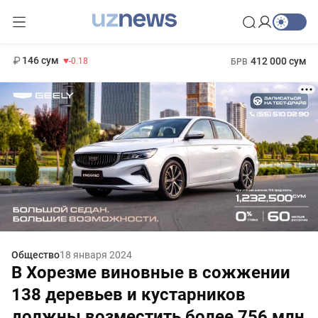
11 916 сум
28.92
13 749 сум
1 271 000 сум
32.19
МРОТ
146 сум
412 000 сум
-0.18
БРВ
Общество
18 января 2024
В Хорезме виновные в сожжении
138 деревьев и кустарников
должны возместить более 756 млн