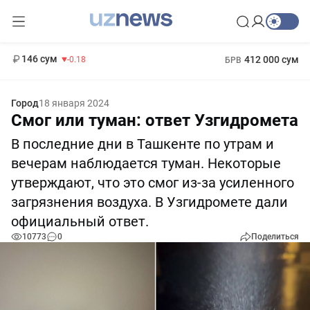
11 916 сум
28.92
13 749 сум
1 271 000 сум
32.19
МРОТ
146 сум
412 000 сум
-0.18
БРВ
Город
18 января 2024
Смог или туман: ответ Узгидромета
В последние дни в Ташкенте по утрам и
вечерам наблюдается туман. Некоторые
утверждают, что это смог из-за усиленного
загрязнения воздуха. В Узгидромете дали
официальный ответ.
10773
0
Поделиться