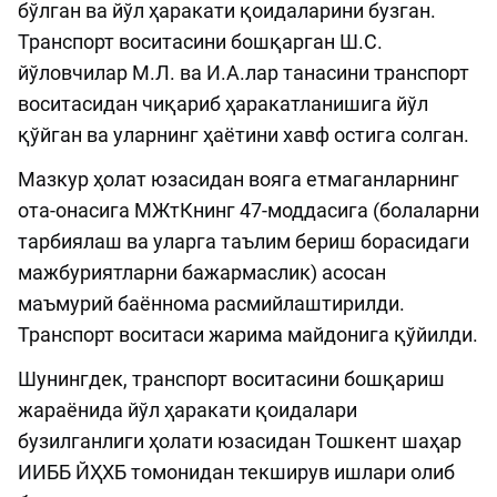
бўлган ва йўл ҳаракати қоидаларини бузган.
Транспорт воситасини бошқарган Ш.С.
йўловчилар М.Л. ва И.А.лар танасини транспорт
воситасидан чиқариб ҳаракатланишига йўл
қўйган ва уларнинг ҳаётини хавф остига солган.
Мазкур ҳолат юзасидан вояга етмаганларнинг
ота-онасига МЖтКнинг 47-моддасига (болаларни
тарбиялаш ва уларга таълим бериш борасидаги
мажбуриятларни бажармаслик) асосан
маъмурий баённома расмийлаштирилди.
Транспорт воситаси жарима майдонига қўйилди.
Шунингдек, транспорт воситасини бошқариш
жараёнида йўл ҳаракати қоидалари
бузилганлиги ҳолати юзасидан Тошкент шаҳар
ИИББ ЙҲХБ томонидан текширув ишлари олиб