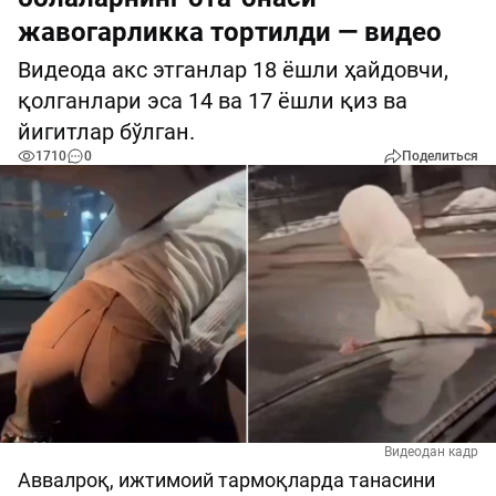
жавогарликка тортилди — видео
Видеода акс этганлар 18 ёшли ҳайдовчи,
қолганлари эса 14 ва 17 ёшли қиз ва
йигитлар бўлган.
1710
0
Поделиться
Видеодан кадр
Аввалроқ, ижтимоий тармоқларда танасини