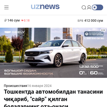
11 916 сум
28.92
13 749 сум
1 271 000 сум
32.19
МРОТ
146 сум
412 000 сум
-0.18
БРВ
Происшествия
16 января 2024
Тошкентда автомобилдан танасини
чиқариб, "сайр" қилган
болаларнинг ота-онаси