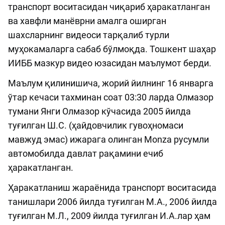
транспорт воситасидан чиқариб ҳаракатланган
ва хавфли манёврни амалга оширган
шахсларнинг видеоси тарқалиб турли
муҳокамаларга сабаб бўлмоқда. Тошкент шаҳар
ИИББ мазкур видео юзасидан маълумот берди.
Маълум қилинишича, жорий йилнинг 16 январга
ўтар кечаси тахминан соат 03:30 ларда Олмазор
тумани Янги Олмазор кўчасида 2005 йилда
туғилган Ш.С. (ҳайдовчилик гувоҳномаси
мавжуд эмас) ижарага олинган Monza русумли
автомобилда давлат рақамини ечиб
ҳаракатланган.
Ҳаракатланиш жараёнида транспорт воситасида
танишлари 2006 йилда туғилган М.А., 2006 йилда
туғилган М.Л., 2009 йилда туғилган И.А.лар ҳам