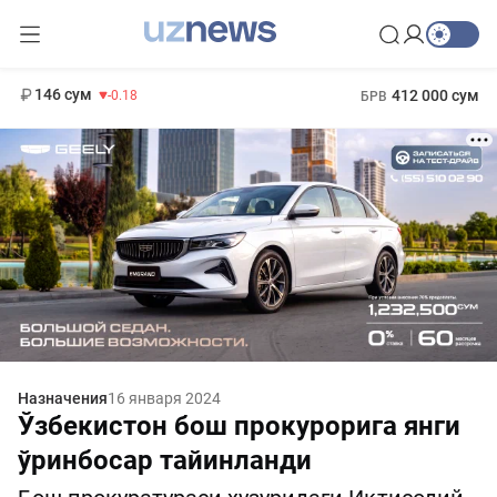
11 916 сум
28.92
13 749 сум
1 271 000 сум
32.19
МРОТ
146 сум
412 000 сум
-0.18
БРВ
Назначения
16 января 2024
Ўзбекистон бош прокурорига янги
ўринбосар тайинланди