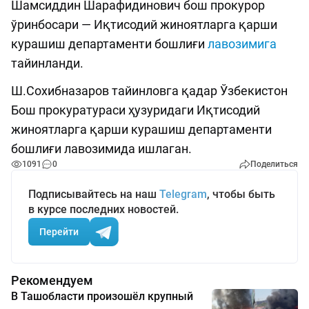
Шамсиддин Шарафидинович бош прокурор
ўринбосари — Иқтисодий жиноятларга қарши
курашиш департаменти бошлиғи
лавозимига
тайинланди.
Ш.Сохибназаров тайинловга қадар Ўзбекистон
Бош прокуратураси ҳузуридаги Иқтисодий
жиноятларга қарши курашиш департаменти
бошлиғи лавозимида ишлаган.
1091
0
Поделиться
Подписывайтесь на наш
Telegram
, чтобы быть
в курсе последних новостей.
Перейти
Рекомендуем
В Ташобласти произошёл крупный