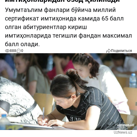
Умумтаълим фанлари бўйича миллий
сертификат имтиҳонида камида 65 балл
олган абитуриентлар кириш
имтиҳонларида тегишли фандан максимал
балл олади.
888
0
Поделиться
UzNews.uz