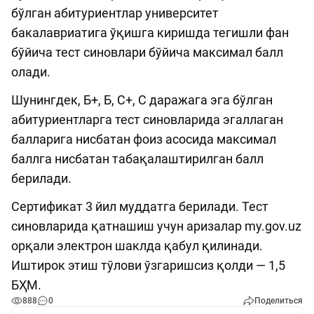
бўлган абитуриентлар университет
бакалавриатига ўқишга киришда тегишли фан
бўйича тест синовлари бўйича максимал балл
олади.
Шунингдек, Б+, Б, C+, C даражага эга бўлган
абитуриентларга тест синовларида эгаллаган
балларига нисбатан фоиз асосида максимал
баллга нисбатан табақалаштирилган балл
берилади.
Сертификат 3 йил муддатга берилади. Тест
синовларида қатнашиш учун аризалар my.gov.uz
орқали электрон шаклда қабул қилинади.
Иштирок этиш тўлови ўзгаришсиз қолди — 1,5
БҲМ.
888
0
Поделиться