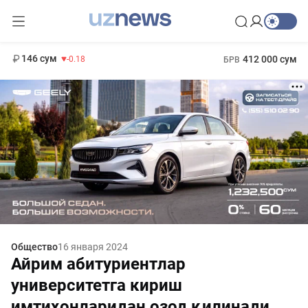
11 916 сум
28.92
13 749 сум
1 271 000 сум
32.19
МРОТ
146 сум
412 000 сум
-0.18
БРВ
Общество
16 января 2024
Айрим абитуриентлар
университетга кириш
имтиҳонларидан озод қилинади