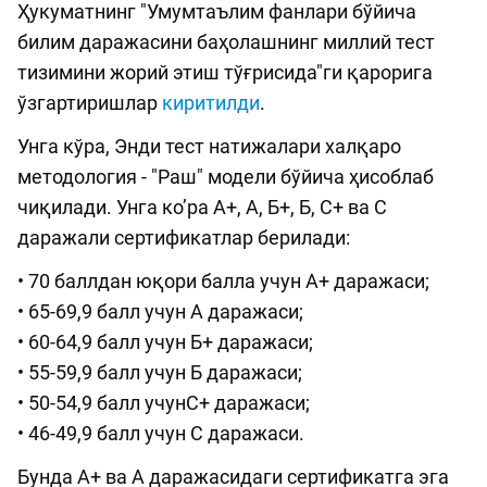
Ҳукуматнинг "Умумтаълим фанлари бўйича
билим даражасини баҳолашнинг миллий тест
тизимини жорий этиш тўғрисида"ги қарорига
ўзгартиришлар
киритилди
.
Унга кўра, Энди тест натижалари халқаро
методология - "Раш" модели бўйича ҳисоблаб
чиқилади. Унга коʼра А+, А, Б+, Б, C+ ва C
даражали сертификатлар берилади:
• 70 баллдан юқори балла учун А+ даражаси;
• 65-69,9 балл учун А даражаси;
• 60-64,9 балл учун Б+ даражаси;
• 55-59,9 балл учун Б даражаси;
• 50-54,9 балл учунC+ даражаси;
• 46-49,9 балл учун С даражаси.
Бунда А+ ва А даражасидаги сертификатга эга